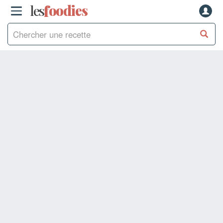
les
f
o
odies