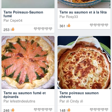
Tarte Poireaux-Saumon
Tarte au saumon et à la fêta
fumé
Par
Rosy33
Par
Cepe04
361
253
Tarte au saumon fumé et
Tarte poireaux saumon
épinards
chèvre
Par
lefestindeslutins
Par
ॐ Cindy ॐ
246
148