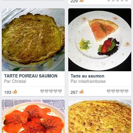
229
TARTE POIREAU SAUMON
Tarte au saumon
Par
Christal
Par
missframboise
193
267