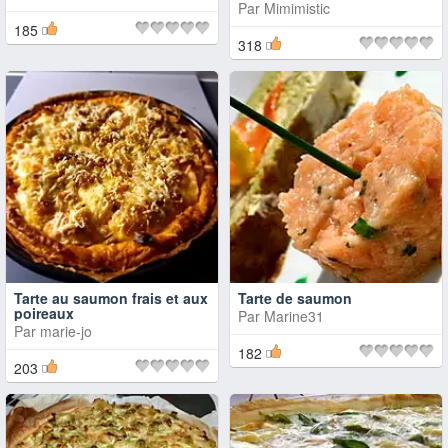
Par
Mimimistic
185
318
Tarte au saumon frais et aux
Tarte de saumon
poireaux
Par
Marine31
Par
marie-jo
182
203