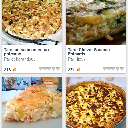
Tarte au saumon et aux
Tarte Chèvre-Saumon-
poireaux
Epinards
Par
deborahdu60
Par
lilie974
213
271