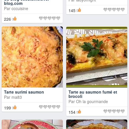
blog.com
Par
cccuisine
145
226
Tarte surimi saumon
Tarte au saumon fumé et
brocoli
Par
ma83
Par
Oh la gourmande
199
154