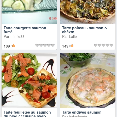
Tarte courgette saumon
Tarte poireau - saumon &
fumé
chèvre
Par
mimie33
Par
Lalie
189
149
Tarte feuilletée au saumon
Tarte endives saumon
du blog cccuisine.over-
Par
ladyofnight