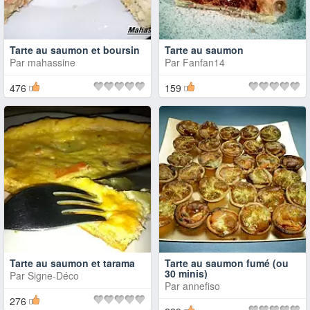
Tarte au saumon et boursin
Tarte au saumon
Par
mahassine
Par
Fanfan14
476
159
Tarte au saumon et tarama
Tarte au saumon fumé (ou
30 minis)
Par
Signe-Déco
Par
annefiso
276