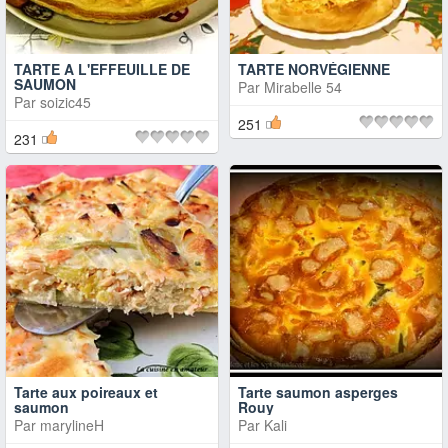
TARTE A L'EFFEUILLE DE
TARTE NORVÉGIENNE
SAUMON
Par
Mirabelle 54
Par
soizic45
251
231
Tarte aux poireaux et
Tarte saumon asperges
saumon
Rouy
Par
marylineH
Par
Kali