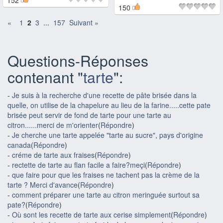
152
150
«
1
2
3
...
157
Suivant »
Questions-Réponses
contenant "
tarte
":
-
Je suis à la recherche d'une recette de pâte brisée dans la
quelle, on utilise de la chapelure au lieu de la farine.....cette pate
brisée peut servir de fond de tarte pour une tarte au
citron......merci de m'orienter
(
Répondre
)
-
Je cherche une tarte appelée "tarte au sucre", pays d'origine
canada
(
Répondre
)
-
créme de tarte aux fraises
(
Répondre
)
-
rectette de tarte au flan facile a faire?meçi
(
Répondre
)
-
que faire pour que les fraises ne tachent pas la crème de la
tarte ? Merci d'avance
(
Répondre
)
-
comment préparer une tarte au citron meringuée surtout sa
pate?
(
Répondre
)
-
Où sont les recette de tarte aux cerise simplement
(
Répondre
)