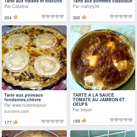
Tarte aux fraises et biscuits
Tarte aux pommes classique
Par
Catalina
Par
mahyly35
204
366
Tarte aux poireaux
TARTE A LA SAUCE
fondantes,chèvre
TOMATE AU JAMBON ET
OEUFS
Par
www.cuisinerpour-
Par
bepat
survivre.com
188
177