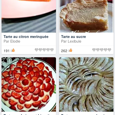
Tarte au citron meringuée
Tarte au sucre
Par
Elodie
Par
Lexibule
191
262