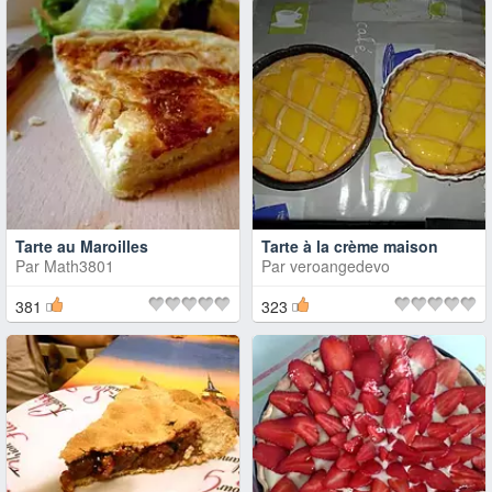
Tarte au Maroilles
Tarte à la crème maison
Par
Math3801
Par
veroangedevo
381
323