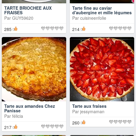
TARTE BRIOCHEE AUX
Tarte fine au caviar
FRAISES
d'aubergine et mille légumes
Par
GUY59620
Par
cuisineenfolie
285
214
Tarte aux amandes Chez
Tarte aux fraises
Panisse
Par
jessymaman
Par
félicia
260
217