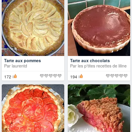
Tarte aux pommes
Tarte aux chocolats
Par
laurentd
Par
les p'tites recettes de liline
172
194