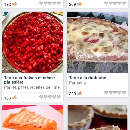
192
269
Tarte aux fraises et crème
Tarte à la rhubarbe
pâtissière
Par
anna
Par
les p'tites recettes de liline
229
166