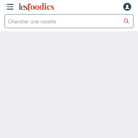
les
f
o
odies