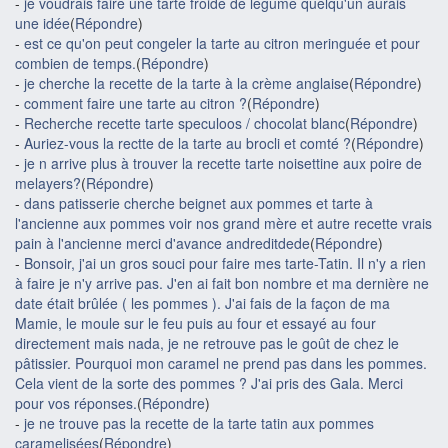
-
je voudrais faire une tarte froide de legume quelqu'un aurais
une idée
(
Répondre
)
-
est ce qu'on peut congeler la tarte au citron meringuée et pour
combien de temps.
(
Répondre
)
-
je cherche la recette de la tarte à la crème anglaise
(
Répondre
)
-
comment faire une tarte au citron ?
(
Répondre
)
-
Recherche recette tarte speculoos / chocolat blanc
(
Répondre
)
-
Auriez-vous la rectte de la tarte au brocli et comté ?
(
Répondre
)
-
je n arrive plus à trouver la recette tarte noisettine aux poire de
melayers?
(
Répondre
)
-
dans patisserie cherche beignet aux pommes et tarte à
l'ancienne aux pommes voir nos grand mère et autre recette vrais
pain à l'ancienne merci d'avance andreditdede
(
Répondre
)
-
Bonsoir, j'ai un gros souci pour faire mes tarte-Tatin. Il n'y a rien
à faire je n'y arrive pas. J'en ai fait bon nombre et ma dernière ne
date était brûlée ( les pommes ). J'ai fais de la façon de ma
Mamie, le moule sur le feu puis au four et essayé au four
directement mais nada, je ne retrouve pas le goût de chez le
pâtissier. Pourquoi mon caramel ne prend pas dans les pommes.
Cela vient de la sorte des pommes ? J'ai pris des Gala. Merci
pour vos réponses.
(
Répondre
)
-
je ne trouve pas la recette de la tarte tatin aux pommes
caramelisées
(
Répondre
)