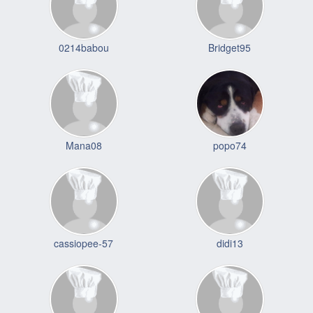
0214babou
Bridget95
Mana08
popo74
cassiopee-57
didi13