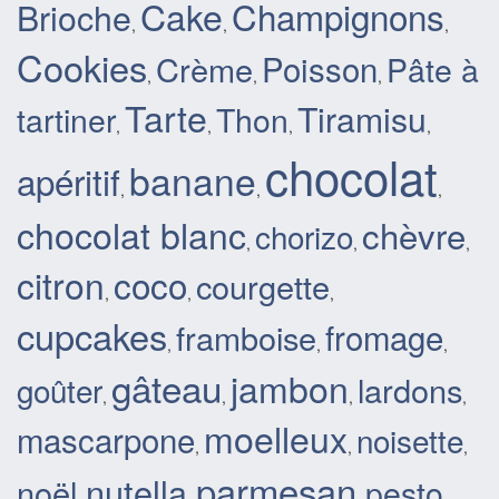
Cake
Champignons
Brioche
,
,
,
Cookies
Poisson
Crème
Pâte à
,
,
,
Tarte
Tiramisu
tartiner
Thon
,
,
,
,
chocolat
banane
apéritif
,
,
,
chocolat blanc
chèvre
chorizo
,
,
,
citron
coco
courgette
,
,
,
cupcakes
fromage
framboise
,
,
,
gâteau
jambon
lardons
goûter
,
,
,
,
moelleux
mascarpone
noisette
,
,
,
parmesan
nutella
noël
pesto
,
,
,
,