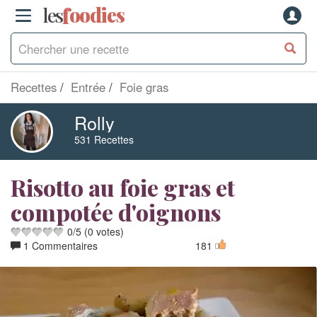
les
f
o
odies
Recettes
Entrée
Foie gras
Rolly
531 Recettes
Risotto au foie gras et
compotée d'oignons
0
/
5
(
0
votes)
1 Commentaires
181