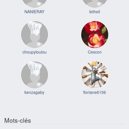
NANIERAY
letheil
choupyloulou
Cescon
kenzagaby
floriane6156
Mots-clés