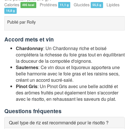
Calories
Protéines
Glucides
Lipides
495 kcal
11,1 g
55,5 g
14,8 g
Publié par
Rolly
Accord mets et vin
Chardonnay
: Un Chardonnay riche et boisé
complétera la richesse du foie gras tout en équilibrant
la douceur de la compotée d'oignons.
Sauternes
: Ce vin doux et liquoreux apportera une
belle harmonie avec le foie gras et les raisins secs,
créant un accord sucré-salé.
Pinot Gris
: Un Pinot Gris avec une belle acidité et
des arômes fruités peut également bien s'accorder
avec le risotto, en rehaussant les saveurs du plat.
Questions fréquentes
Quel type de riz est recommandé pour le risotto ?