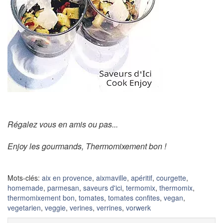
Régalez vous en amis ou pas...
Enjoy les gourmands, Thermomixement bon !
Mots-clés:
aix en provence
,
aixmaville
,
apéritif
,
courgette
,
homemade
,
parmesan
,
saveurs d'ici
,
termomix
,
thermomix
,
thermomixement bon
,
tomates
,
tomates confites
,
vegan
,
vegetarien
,
veggie
,
verines
,
verrines
,
vorwerk