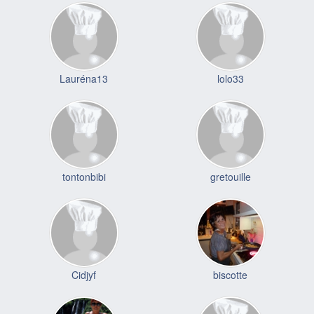
Lauréna13
lolo33
tontonbibi
gretouille
Cidjyf
biscotte