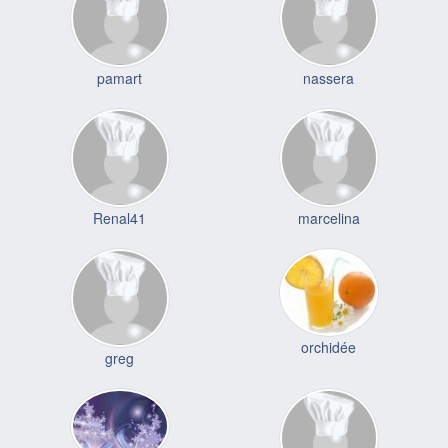
pamart
nassera
Renal41
marcelina
orchidée
greg