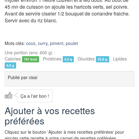
45 mn de cuisson on ajoute les haricots verts, sel poivre.
Avant de servire ciseler 1/2 bouquet de coriandre fraiche.
Servir avec du riz blanc.
Mots-clés:
coco
,
curry
,
piment
,
poulet
Une portion (env. 600 g) :
Calories
Protéines
Glucides
Lipides
191 kcal
6,0 g
23,9 g
0,0 g
Publié par
cissi
Ça a l'air bon !
Ajouter à vos recettes
préférées
Cliquez sur le bouton 'Ajouter à mes recettes préférées' pour
ajouter cette recette à votre carnet de recettes préférées.