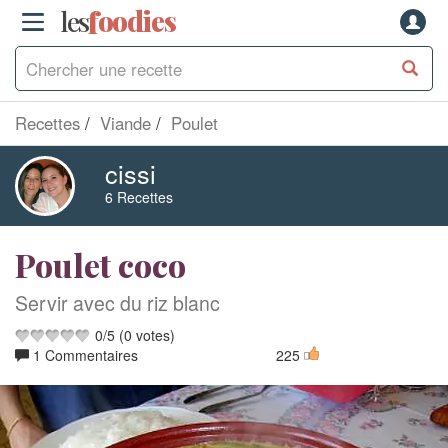
les
f
o
odies
Recettes
Viande
Poulet
cissi
6 Recettes
Poulet coco
Servir avec du riz blanc
0
/
5
(
0
votes)
1 Commentaires
225