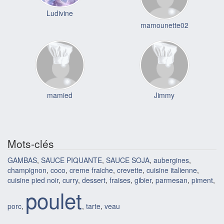
Ludivine
mamounette02
mamied
Jimmy
Mots-clés
GAMBAS
,
SAUCE PIQUANTE
,
SAUCE SOJA
,
aubergines
,
champignon
,
coco
,
creme fraiche
,
crevette
,
cuisine italienne
,
cuisine pied noir
,
curry
,
dessert
,
fraises
,
gibier
,
parmesan
,
piment
,
poulet
porc
,
,
tarte
,
veau