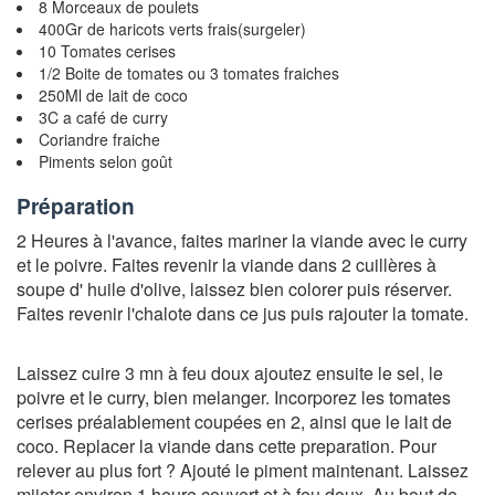
8 Morceaux de poulets
400Gr de haricots verts frais(surgeler)
10 Tomates cerises
1/2 Boite de tomates ou 3 tomates fraiches
250Ml de lait de coco
3C a café de curry
Coriandre fraiche
Piments selon goût
Préparation
2 Heures à l'avance, faites mariner la viande avec le curry
et le poivre. Faites revenir la viande dans 2 cuillères à
soupe d' huile d'olive, laissez bien colorer puis réserver.
Faites revenir l'chalote dans ce jus puis rajouter la tomate.
Laissez cuire 3 mn à feu doux ajoutez ensuite le sel, le
poivre et le curry, bien melanger. Incorporez les tomates
cerises préalablement coupées en 2, ainsi que le lait de
coco. Replacer la viande dans cette preparation. Pour
relever au plus fort ? Ajouté le piment maintenant. Laissez
mijoter environ 1 heure couvert et à feu doux. Au bout de