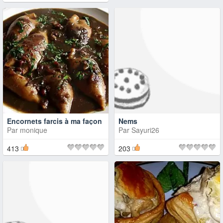
Encornets farcis à ma façon
Nems
Par
monique
Par
Sayuri26
413
203