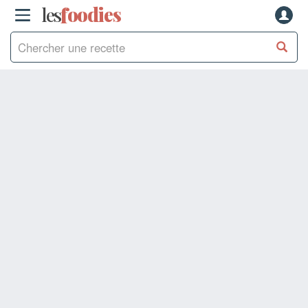
les
f
o
odies