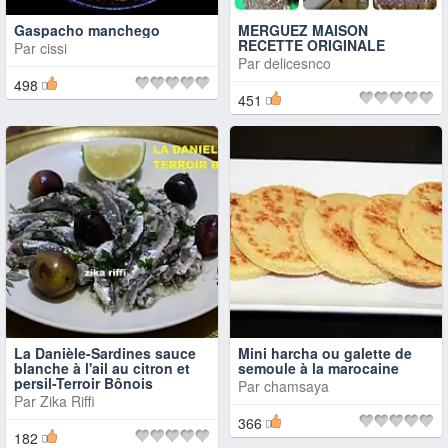
Gaspacho manchego
MERGUEZ MAISON
RECETTE ORIGINALE
Par
cissi
Par
delicesnco
498
451
La Danièle-Sardines sauce
Mini harcha ou galette de
blanche à l'ail au citron et
semoule à la marocaine
persil-Terroir Bônois
Par
chamsaya
Par
Zika Riffi
366
182