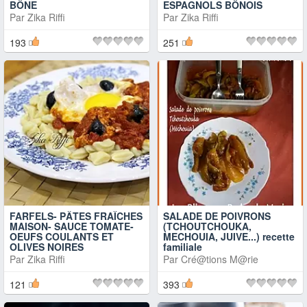
BÔNE
ESPAGNOLS BÔNOIS
Par
Zika Riffi
Par
Zika Riffi
193
251
FARFELS- PÂTES FRAÎCHES
SALADE DE POIVRONS
MAISON- SAUCE TOMATE-
(TCHOUTCHOUKA,
OEUFS COULANTS ET
MECHOUIA, JUIVE...) recette
OLIVES NOIRES
familiale
Par
Zika Riffi
Par
Cré@tions M@rie
121
393