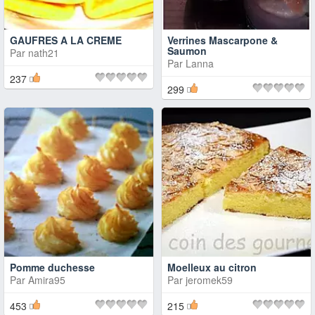
GAUFRES A LA CREME
Verrines Mascarpone &
Saumon
Par
nath21
Par
Lanna
237
299
Pomme duchesse
Moelleux au citron
Par
Amira95
Par
jeromek59
453
215