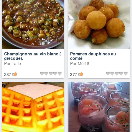
Champignons au vin blanc.(
Pommes dauphines au
grecque).
comté
Par
Tatie
Par
Mèl18
237
377