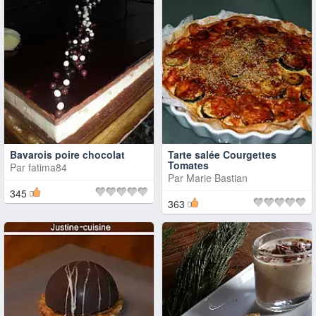
Bavarois poire chocolat
Tarte salée Courgettes
Tomates
Par
fatima84
Par
Marie Bastian
345
363