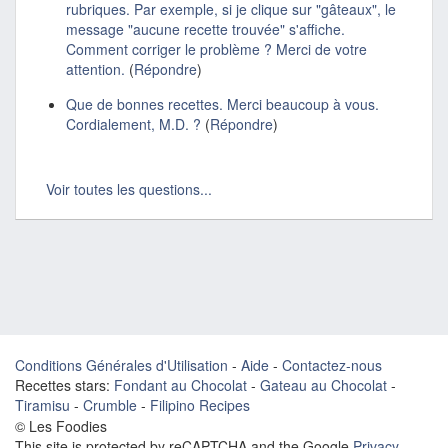
rubriques. Par exemple, si je clique sur "gâteaux", le
message "aucune recette trouvée" s'affiche.
Comment corriger le problème ? Merci de votre
attention.
(
Répondre
)
Que de bonnes recettes. Merci beaucoup à vous.
Cordialement, M.D. ?
(
Répondre
)
Voir toutes les questions...
Conditions Générales d'Utilisation
-
Aide
-
Contactez-nous
Recettes stars:
Fondant au Chocolat
-
Gateau au Chocolat
-
Tiramisu
-
Crumble
-
Filipino Recipes
© Les Foodies
This site is protected by reCAPTCHA and the Google
Privacy