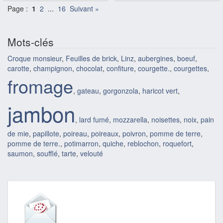
Page :
1
2
...
16
Suivant »
Mots-clés
Croque monsieur
,
Feuilles de brick
,
Linz
,
aubergines
,
boeuf
,
carotte
,
champignon
,
chocolat
,
confiture
,
courgette.
,
courgettes
,
fromage
,
gateau
,
gorgonzola
,
haricot vert
,
jambon
,
lard fumé
,
mozzarella
,
noisettes
,
noix
,
pain
de mie
,
papillote
,
poireau
,
poireaux
,
poivron
,
pomme de terre
,
pomme de terre.
,
potimarron
,
quiche
,
reblochon
,
roquefort
,
saumon
,
soufflé
,
tarte
,
velouté