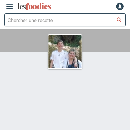
les
f
o
odies