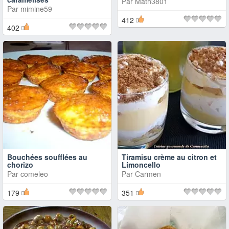
Par
Math3801
Par
mimine59
412
402
Bouchées soufflées au
Tiramisu crème au citron et
chorizo
Limoncello
Par
comeleo
Par
Carmen
179
351