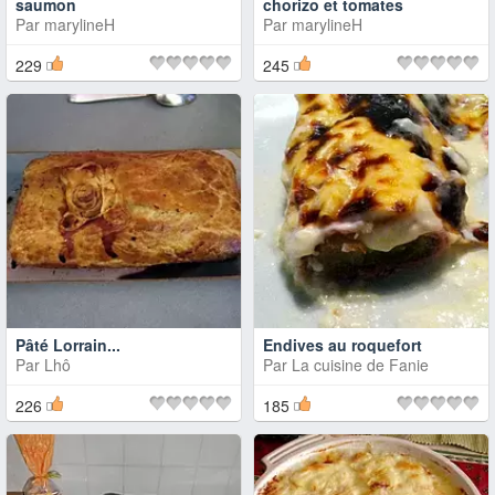
saumon
chorizo et tomates
Par
marylineH
Par
marylineH
229
245
Pâté Lorrain...
Endives au roquefort
Par
Lhô
Par
La cuisine de Fanie
226
185