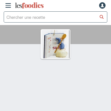
les
f
o
odies