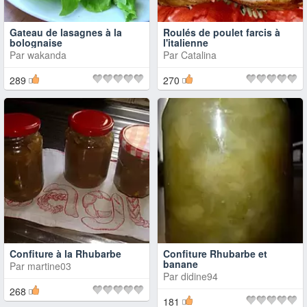
Gateau de lasagnes à la
Roulés de poulet farcis à
bolognaise
l'italienne
Par
wakanda
Par
Catalina
289
270
Confiture à la Rhubarbe
Confiture Rhubarbe et
banane
Par
martine03
Par
didine94
268
181