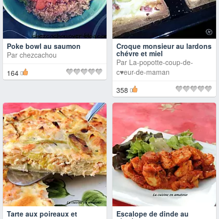
Poke bowl au saumon
Croque monsieur au lardons
chévre et miel
Par
chezcachou
Par
La-popotte-coup-de-
c♥eur-de-maman
164
358
Tarte aux poireaux et
Escalope de dinde au