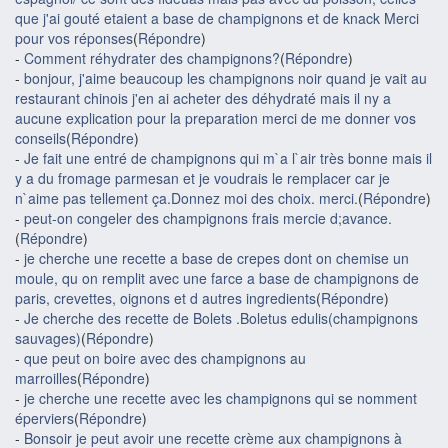
que j'ai gouté etaient a base de champignons et de knack Merci
pour vos réponses
(
Répondre
)
-
Comment réhydrater des champignons?
(
Répondre
)
-
bonjour, j'aime beaucoup les champignons noir quand je vait au
restaurant chinois j'en ai acheter des déhydraté mais il ny a
aucune explication pour la preparation merci de me donner vos
conseils
(
Répondre
)
-
Je fait une entré de champignons qui m`a l`air très bonne mais il
y a du fromage parmesan et je voudrais le remplacer car je
n`aime pas tellement ça.Donnez moi des choix. merci.
(
Répondre
)
-
peut-on congeler des champignons frais mercie d;avance.
(
Répondre
)
-
je cherche une recette a base de crepes dont on chemise un
moule, qu on remplit avec une farce a base de champignons de
paris, crevettes, oignons et d autres ingredients
(
Répondre
)
-
Je cherche des recette de Bolets .Boletus edulis(champignons
sauvages)
(
Répondre
)
-
que peut on boire avec des champignons au
marroilles
(
Répondre
)
-
je cherche une recette avec les champignons qui se nomment
éperviers
(
Répondre
)
-
Bonsoir je peut avoir une recette crème aux champignons à