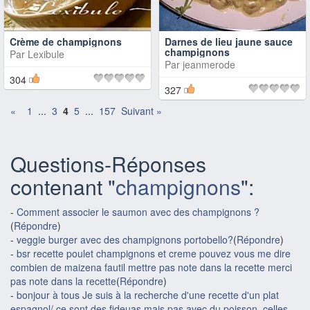
Crème de champignons
Darnes de lieu jaune sauce
champignons
Par
Lexibule
Par
jeanmerode
304
327
«
1
...
3
4
5
...
157
Suivant »
Questions-Réponses
contenant "
champignons
":
-
Comment associer le saumon avec des champignons ?
(
Répondre
)
-
veggie burger avec des champignons portobello?
(
Répondre
)
-
bsr recette poulet champignons et creme pouvez vous me dire
combien de maizena fautil mettre pas note dans la recette merci
pas note dans la recette
(
Répondre
)
-
bonjour à tous Je suis à la recherche d'une recette d'un plat
espagnol/ ce sont des fideuas mais pas avec du poisson, celles