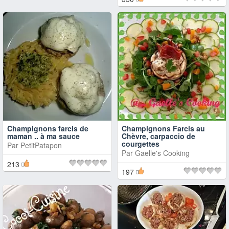
Champignons farcis de
Champignons Farcis au
maman .. à ma sauce
Chèvre, carpaccio de
courgettes
Par
PetitPatapon
Par
Gaelle's Cooking
213
197