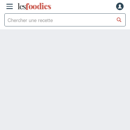
les
f
o
odies