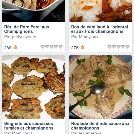
Rôti de Porc Farci aux
Dos de cabillaud à l'oriental
Champignons
et aux trois champignons
Par
pattysaveurs
Par
Mamyloula
289
278
Beignets aux saucisses
Roulade de dinde sauce aux
fumées et champignons
champignons
Par
Mamyloula
Par
jeanmerode