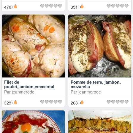
470
351
Filet de
Pomme de terre, jambon,
poulet,jambon,emmental
mozarella
Par
jeanmerode
Par
jeanmerode
329
263