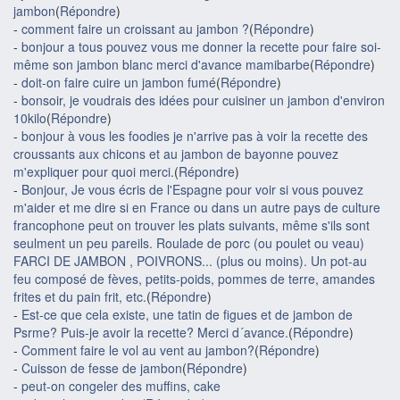
jambon
(
Répondre
)
-
comment faire un croissant au jambon ?
(
Répondre
)
-
bonjour a tous pouvez vous me donner la recette pour faire soi-
même son jambon blanc merci d'avance mamibarbe
(
Répondre
)
-
doit-on faire cuire un jambon fumé
(
Répondre
)
-
bonsoir, je voudrais des idées pour cuisiner un jambon d'environ
10kilo
(
Répondre
)
-
bonjour à vous les foodies je n'arrive pas à voir la recette des
croussants aux chicons et au jambon de bayonne pouvez
m'expliquer pour quoi merci.
(
Répondre
)
-
Bonjour, Je vous écris de l'Espagne pour voir si vous pouvez
m'aider et me dire si en France ou dans un autre pays de culture
francophone peut on trouver les plats suivants, même s'ils sont
seulment un peu pareils. Roulade de porc (ou poulet ou veau)
FARCI DE JAMBON , POIVRONS... (plus ou moins). Un pot-au
feu composé de fèves, petits-poids, pommes de terre, amandes
frites et du pain frit, etc.
(
Répondre
)
-
Est-ce que cela existe, une tatin de figues et de jambon de
Psrme? Puis-je avoir la recette? Merci d´avance.
(
Répondre
)
-
Comment faire le vol au vent au jambon?
(
Répondre
)
-
Cuisson de fesse de jambon
(
Répondre
)
-
peut-on congeler des muffins, cake