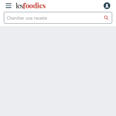
les
f
o
odies