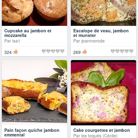
Cupcake au jambon et
Escalope de veau, jambon
mozzarella
et munster
Par
isa1
Par
jeanmerode
324
269
Pain façon quiche jambon
Cake courgettes et jambon
emmental
Par
les toqués (Cécile)