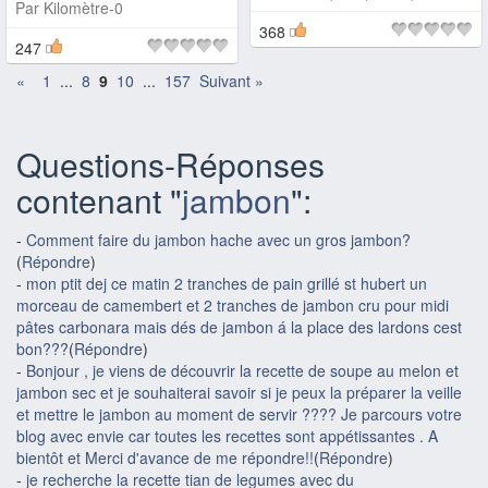
Par
Kilomètre-0
368
247
«
1
...
8
9
10
...
157
Suivant »
Questions-Réponses
contenant "
jambon
":
-
Comment faire du jambon hache avec un gros jambon?
(
Répondre
)
-
mon ptit dej ce matin 2 tranches de pain grillé st hubert un
morceau de camembert et 2 tranches de jambon cru pour midi
pâtes carbonara mais dés de jambon á la place des lardons cest
bon???
(
Répondre
)
-
Bonjour , je viens de découvrir la recette de soupe au melon et
jambon sec et je souhaiterai savoir si je peux la préparer la veille
et mettre le jambon au moment de servir ???? Je parcours votre
blog avec envie car toutes les recettes sont appétissantes . A
bientôt et Merci d'avance de me répondre!!
(
Répondre
)
-
je recherche la recette tian de legumes avec du