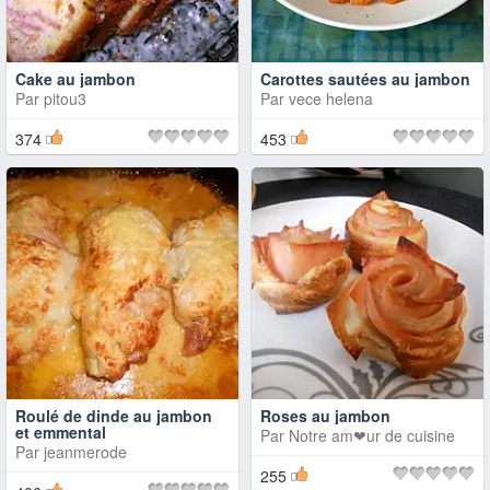
Cake au jambon
Carottes sautées au jambon
Par
pitou3
Par
vece helena
374
453
Roulé de dinde au jambon
Roses au jambon
et emmental
Par
Notre am❤ur de cuisine
Par
jeanmerode
255