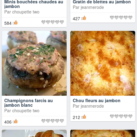
Minis bouchées chaudes au
Gratin de blettes au jambon
jambon
Par
jeanmerode
Par
choupette two
427
584
Champignons farcis au
Chou fleurs au jambon
jambon blanc
Par
jeanmerode
Par
choupette two
212
406