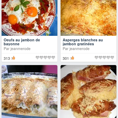
Oeufs au jambon de
Asperges blanches au
bayonne
jambon gratinées
Par
jeanmerode
Par
jeanmerode
313
301