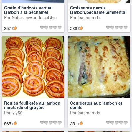
Gratin d'haricots vert au
Croissants garnis
jambon a la béchamel
jambon,béchamel,émmental
Par
Notre am❤ur de cuisine
Par
jeanmerode
357
236
Roulés feuilletés au jambon
Courgettes aux jambon et
moutarde et gruyère
comté
Par
lyly59
Par
jeanmerode
565
251