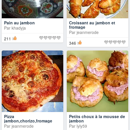
Pain au jambon
Croissant au jambon et
fromage
Par
khadyja
Par
jeanmerode
211
346
Pizza
Petits choux à la mousse de
jambon,chorizo,fromage
jambon
Par
jeanmerode
Par
lyly59