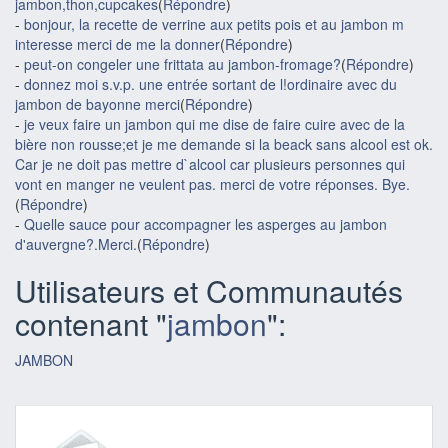
jambon,thon,cupcakes
(
Répondre
)
-
bonjour, la recette de verrine aux petits pois et au jambon m
interesse merci de me la donner
(
Répondre
)
-
peut-on congeler une frittata au jambon-fromage?
(
Répondre
)
-
donnez moi s.v.p. une entrée sortant de l!ordinaire avec du
jambon de bayonne merci
(
Répondre
)
-
je veux faire un jambon qui me dise de faire cuire avec de la
bière non rousse;et je me demande si la beack sans alcool est ok.
Car je ne doit pas mettre d`alcool car plusieurs personnes qui
vont en manger ne veulent pas. merci de votre réponses. Bye.
(
Répondre
)
-
Quelle sauce pour accompagner les asperges au jambon
d'auvergne?.Merci.
(
Répondre
)
Utilisateurs et Communautés
contenant "
jambon
":
JAMBON