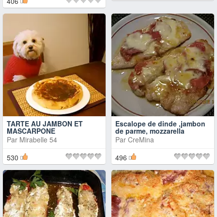
406
TARTE AU JAMBON ET
Escalope de dinde ,jambon
MASCARPONE
de parme, mozzarella
Par
Mirabelle 54
Par
CreMina
530
496