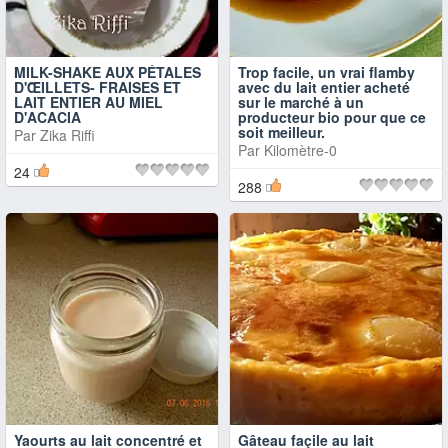
MILK-SHAKE AUX PÉTALES
Trop facile, un vrai flamby
D'ŒILLETS- FRAISES ET
avec du lait entier acheté
LAIT ENTIER AU MIEL
sur le marché à un
D'ACACIA
producteur bio pour que ce
soit meilleur.
Par
Zika Riffi
Par
Kilomètre-0
24
288
Yaourts au lait concentré et
Gâteau façile au lait