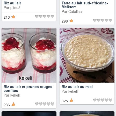
Riz au lait
Tarte au lait sud-africaine-
Melktert
Par
pitou3
Par
Catalina
213
298
Riz au lait et prunes rouges
Riz au lait au miel
confites
Par
kekeli
Par
kekeli
325
236