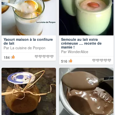
Yaourt maison à la confiture
Semoule au lait extra
de lait
crémeuse .... recette de
mamie !
Par
La cuisine de Ponpon
Par
WonderAlice
184
516