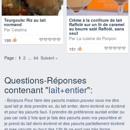
Teurgoule/ Riz au lait
Crème à la confiture de lait
normand
Raffolé sur un lit de caramel
au beurre salé Raffolé, sans
Par
Catalina
oeuf
Par
La cuisine de Ponpon
195
151
Page :
1
2
...
64
Suivant »
Questions-Réponses
contenant "
lait+entier
":
-
Bonjours Pour faire des yaourts maison,pouvez vous me dire
quel lait je dois prendre ex..du lait entier, demi-écrèmé ou écrèmé
et pour les yaourts faut- il prendre de préférence aunlait entier ou
pas car celà 2 fois que je fais des yaourts avec ma yaourtière et
je prend du lait demi-écrèmé et des yaourts partiellement écrèmé
et mes yaourts au bout des 12h ils ne sont pas très ferme.