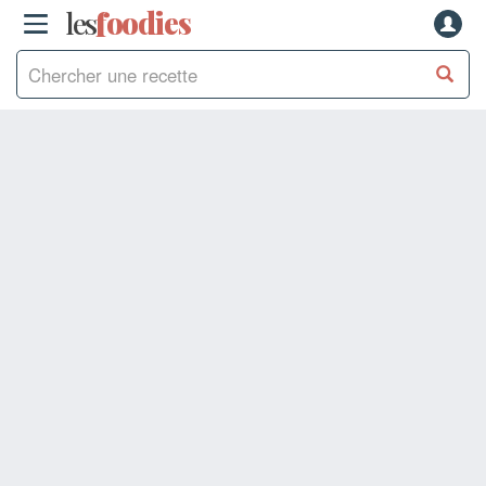
les
f
o
odies