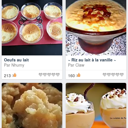
Oeufs au lait
~ Riz au lait à la vanille ~
Par
Nhumy
Par
Claw
213
160