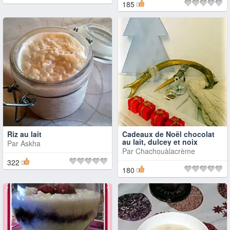
185
Riz au lait
Cadeaux de Noël chocolat
au lait, dulcey et noix
Par
Askha
Par
Chachouàlacrème
322
180