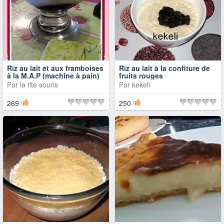
Riz au lait et aux framboises
Riz au lait à la confiture de
à la M.A.P (machine à pain)
fruits rouges
Par
la tite souris
Par
kekeli
269
250