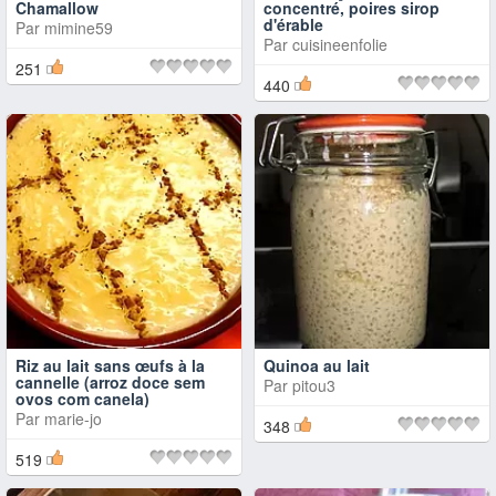
Chamallow
concentré, poires sirop
d'érable
Par
mimine59
Par
cuisineenfolie
251
440
Riz au lait sans œufs à la
Quinoa au lait
cannelle (arroz doce sem
Par
pitou3
ovos com canela)
Par
marie-jo
348
519