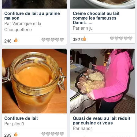
Confiture de lait au praliné
Créme chocolat au lait
maison
comme les fameuses
Danet......
Par
Véronique et la
Par
ann ju
Chouquetterie
392
248
Confiture de lait
Quasi de veau au lait réduit
par cuisine et vous
Par
pitou3
Par
hanor
299