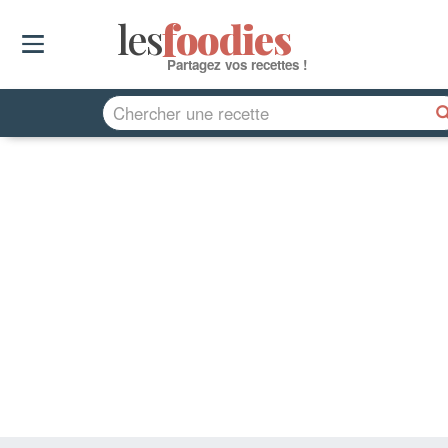
les
f
o
odies
Partagez vos recettes !