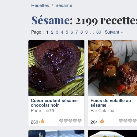
Recettes
/
Sésame
Sésame
: 2199 recett
Page :
1
2
3
4
5
6
7
8
9
...
69
|
Suivant »
Coeur coulant sésame-
Foies de volaille au
chocolat noir
sésame
Par
c-line79
Par
Catalina
260
204