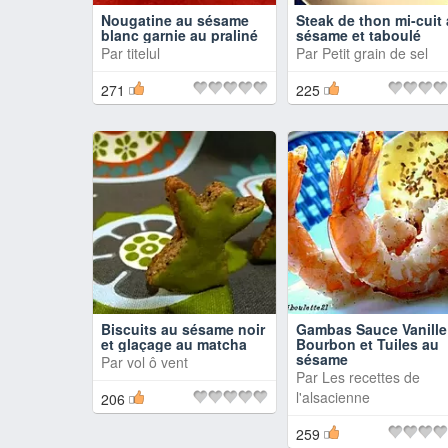
Nougatine au sésame
Steak de thon mi-cuit
blanc garnie au praliné
sésame et taboulé
Par
titelul
Par
Petit grain de sel
271
225
Biscuits au sésame noir
Gambas Sauce Vanille
et glaçage au matcha
Bourbon et Tuiles au
sésame
Par
vol ô vent
Par
Les recettes de
l'alsacienne
206
259