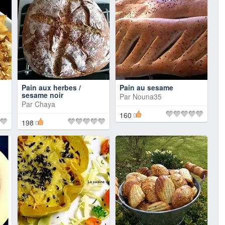
Pain aux herbes /
Pain au sesame
sesame noir
Par
Nouna35
Par
Chaya
160
198