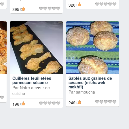
320
395
Cuillères feuilletées
Sablés aux graines de
parmesan sésame
sésame (m'chawek
mekhfi)
Par
Notre am❤ur de
Par
samoucha
cuisine
249
196