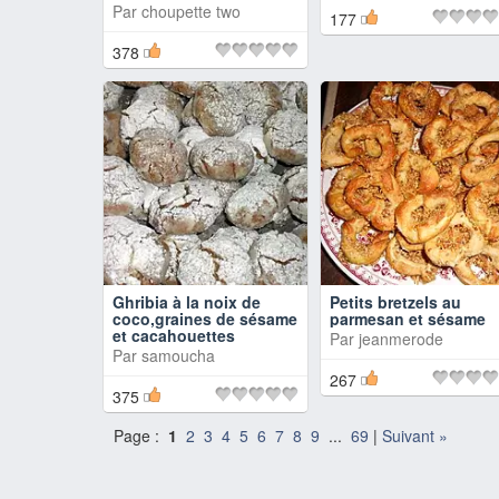
Par
choupette two
177
378
Ghribia à la noix de
Petits bretzels au
coco,graines de sésame
parmesan et sésame
et cacahouettes
Par
jeanmerode
Par
samoucha
267
375
Page :
1
2
3
4
5
6
7
8
9
...
69
|
Suivant »