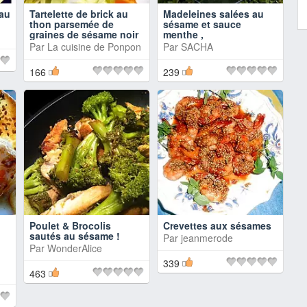
 au
Tartelette de brick au
Madeleines salées au
thon parsemée de
sésame et sauce
graines de sésame noir
menthe ,
Par
La cuisine de Ponpon
Par
SACHA
166
239
Poulet & Brocolis
Crevettes aux sésames
sautés au sésame !
Par
jeanmerode
Par
WonderAlice
339
463