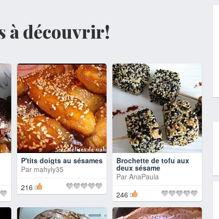
es à découvrir!
P'tits doigts au sésames
Brochette de tofu aux
deux sésame
Par
mahyly35
Par
AnaPaula
216
246