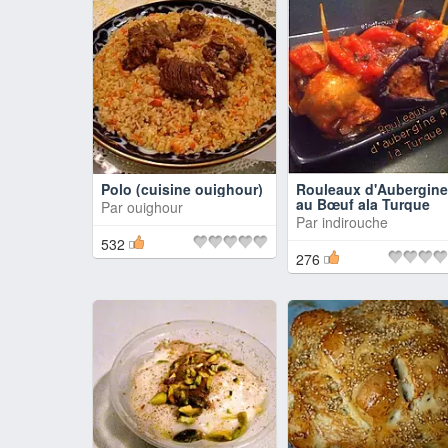
Polo (cuisine ouighour)
Rouleaux d'Aubergin
au Bœuf ala Turque
Par
ouighour
Par
indirouche
532
276