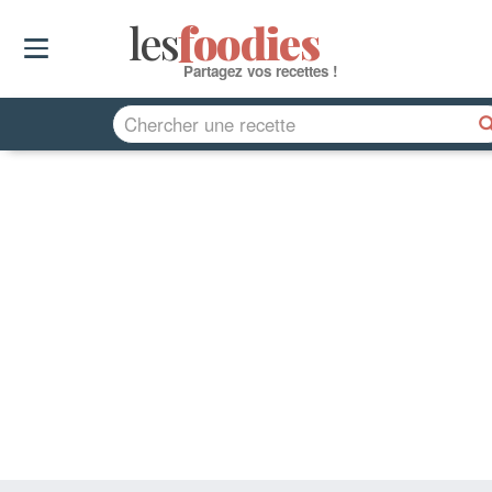
les
f
o
odies
Partagez vos recettes !