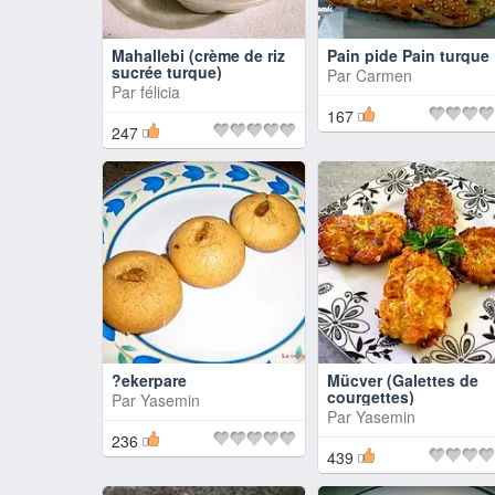
Mahallebi (crème de riz
Pain pide Pain turque
sucrée turque)
Par
Carmen
Par
félicia
167
247
?ekerpare
Mücver (Galettes de
courgettes)
Par
Yasemin
Par
Yasemin
236
439