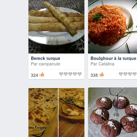
Bereck turque
Boulghour à la turque
Par
campanule
Par
Catalina
324
338