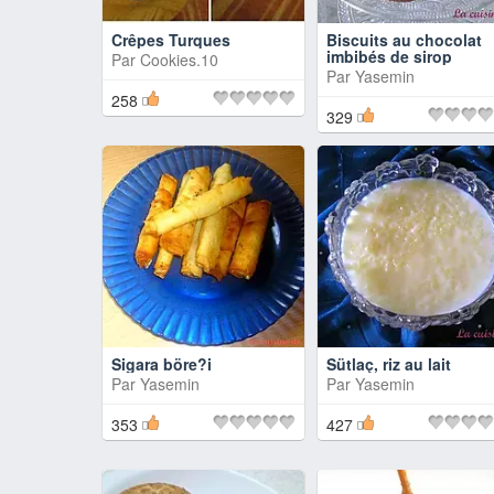
Crêpes Turques
Biscuits au chocolat
imbibés de sirop
Par
Cookies.10
Par
Yasemin
258
329
Sigara böre?i
Sütlaç, riz au lait
Par
Yasemin
Par
Yasemin
353
427