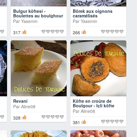
Bulgur köftesi -
Börek aux oignons
Boulettes au boulghour
caramélisés
Par
Yasemin
Par
Yasemin
317
266
Revani
Köfte en croûte de
Boulgour - Içli köfte
Par
Aline08
Par
Aline08
328
381