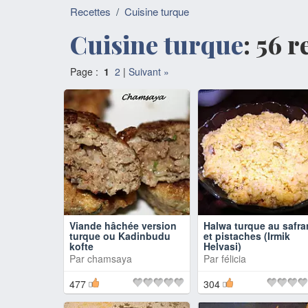
Recettes
/
Cuisine turque
Cuisine turque
: 56 
Page :
1
2
|
Suivant »
Viande hâchée version
Halwa turque au safra
turque ou Kadinbudu
et pistaches (Irmik
kofte
Helvasi)
Par
chamsaya
Par
félicia
477
304