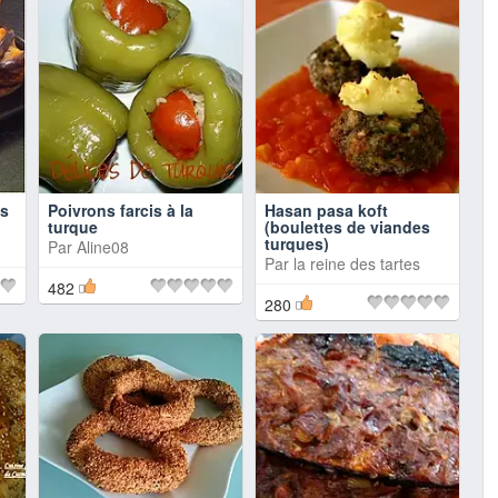
es
Poivrons farcis à la
Hasan pasa koft
turque
(boulettes de viandes
turques)
Par
Aline08
Par
la reine des tartes
482
280