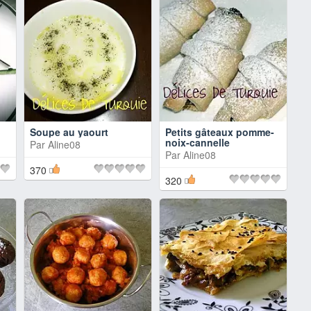
Soupe au yaourt
Petits gâteaux pomme-
noix-cannelle
Par
Aline08
Par
Aline08
370
320