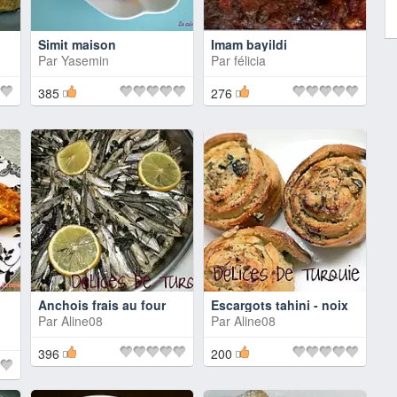
Simit maison
Imam bayildi
Par
Yasemin
Par
félicia
385
276
Anchois frais au four
Escargots tahini - noix
Par
Aline08
Par
Aline08
396
200