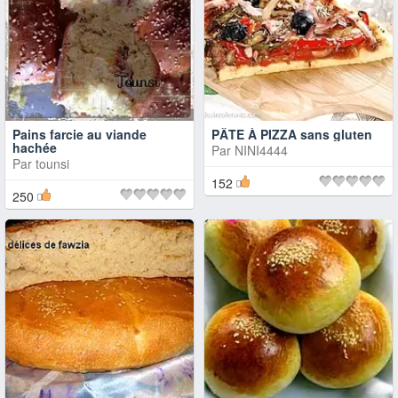
Pains farcie au viande
PÂTE À PIZZA sans gluten
hachée
Par
NINI4444
Par
tounsi
152
250