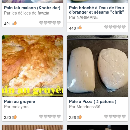
Pain fait maison (Khobz dar)
Pain brioché à l'eau de fleur
d'oranger et sésame "chrik"
Par
les délices de fawzia
Par
NARIMANE
421
448
Pain au gruyère
Pâte à Pizza ( 2 pâtons )
Par
melayers
Par
Mehdness69
320
226