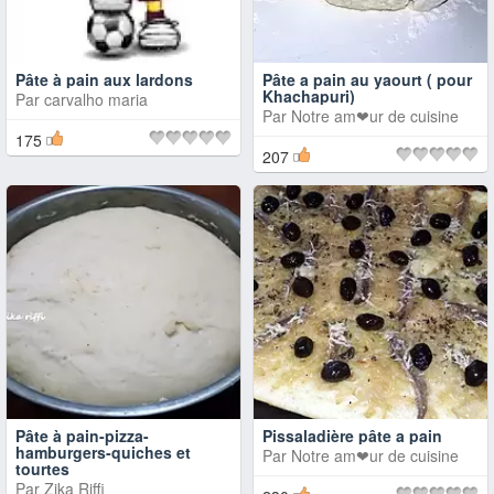
Pâte à pain aux lardons
Pâte a pain au yaourt ( pour
Khachapuri)
Par
carvalho maria
Par
Notre am❤ur de cuisine
175
207
Pâte à pain-pizza-
Pissaladière pâte a pain
hamburgers-quiches et
Par
Notre am❤ur de cuisine
tourtes
Par
Zika Riffi