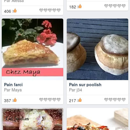
Par
Alessa
182
406
Pain farci
Pain sur poolish
Par
Maya
Par
j34
357
217