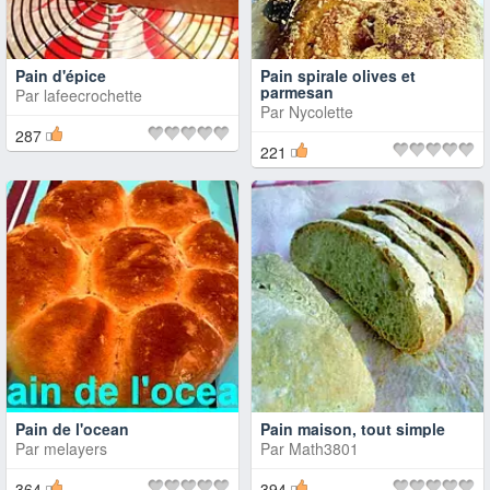
Pain d'épice
Pain spirale olives et
parmesan
Par
lafeecrochette
Par
Nycolette
287
221
Pain de l'ocean
Pain maison, tout simple
Par
melayers
Par
Math3801
364
394