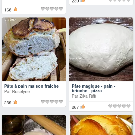
230
168
Pâte à pain maison fraîche
Pâte magique - pain -
brioche - pizza
Par
Roselyne
Par
Zika Riffi
239
267