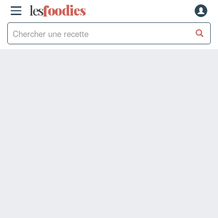
les
f
o
odies