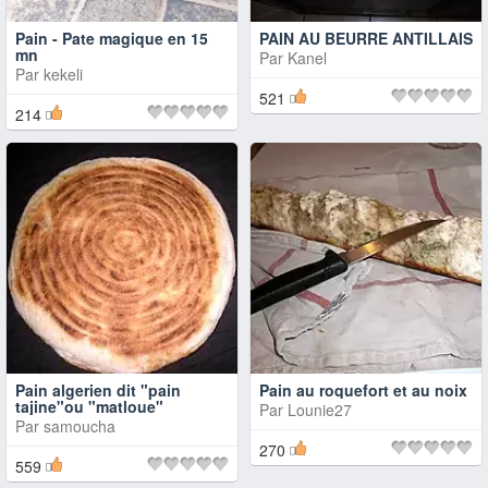
Pain - Pate magique en 15
PAIN AU BEURRE ANTILLAIS
mn
Par
Kanel
Par
kekeli
521
214
Pain algerien dit "pain
Pain au roquefort et au noix
tajine"ou "matloue"
Par
Lounie27
Par
samoucha
270
559