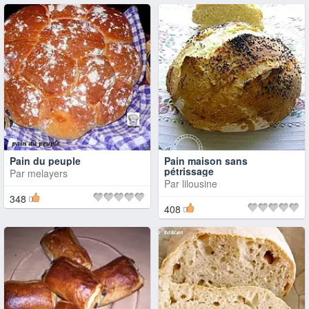
Pain du peuple
Pain maison sans
pétrissage
Par
melayers
Par
lilousine
348
408