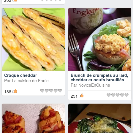
202
Croque cheddar
Brunch de crumpets au lard,
cheddar et oeufs brouillés
Par
La cuisine de Fanie
Par
NoviceEnCuisine
188
251