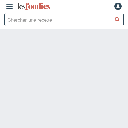
les
f
o
odies