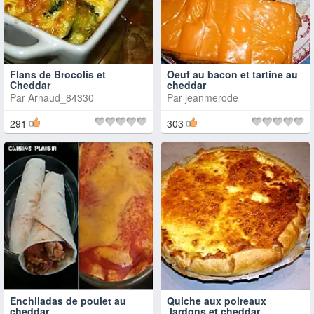
Flans de Brocolis et
Oeuf au bacon et tartine au
Cheddar
cheddar
Par
Arnaud_84330
Par
jeanmerode
291
303
Enchiladas de poulet au
Quiche aux poireaux
cheddar
,lardons et cheddar