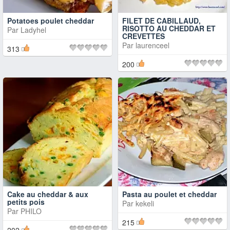
Potatoes poulet cheddar
FILET DE CABILLAUD,
RISOTTO AU CHEDDAR ET
Par
Ladyhel
CREVETTES
Par
laurenceel
313
200
Cake au cheddar & aux
Pasta au poulet et cheddar
petits pois
Par
kekeli
Par
PHILO
215