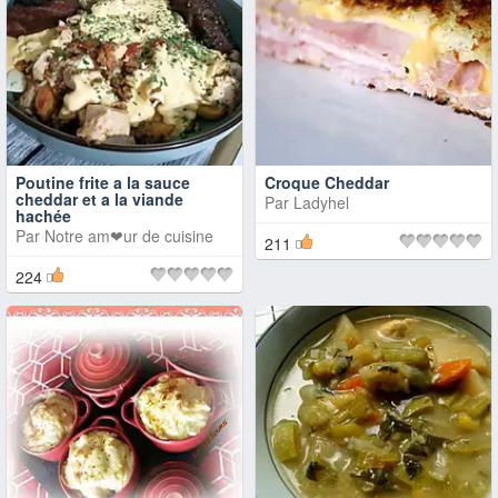
Poutine frite a la sauce
Croque Cheddar
cheddar et a la viande
Par
Ladyhel
hachée
Par
Notre am❤ur de cuisine
211
224