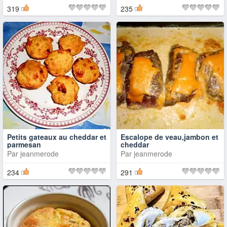
319
235
Petits gateaux au cheddar et
Escalope de veau,jambon et
parmesan
cheddar
Par
jeanmerode
Par
jeanmerode
234
291