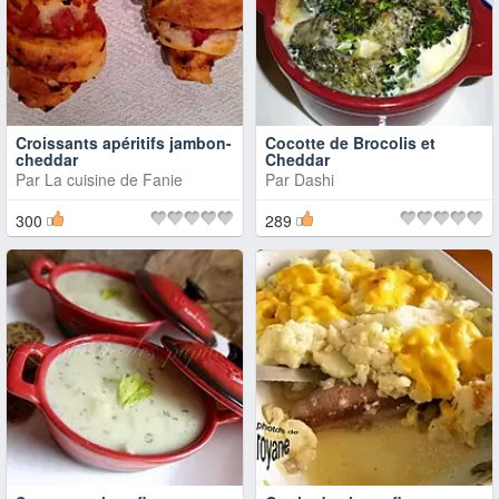
Croissants apéritifs jambon-
Cocotte de Brocolis et
cheddar
Cheddar
Par
La cuisine de Fanie
Par
Dashi
300
289