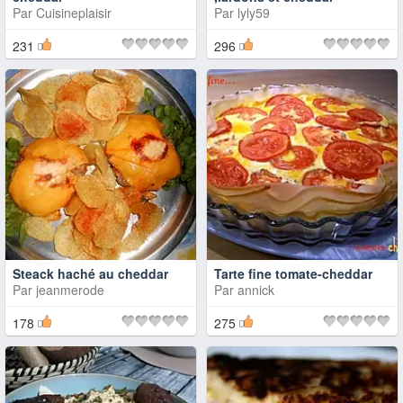
Par
Cuisineplaisir
Par
lyly59
231
296
Steack haché au cheddar
Tarte fine tomate-cheddar
Par
jeanmerode
Par
annick
178
275