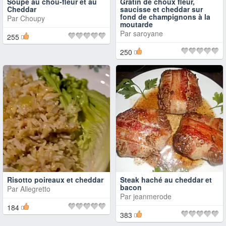
Soupe au chou-fleur et au
Gratin de choux fleur,
Cheddar
saucisse et cheddar sur
fond de champignons à la
Par
Choupy
moutarde
Par
saroyane
255
250
Risotto poireaux et cheddar
Steak haché au cheddar et
bacon
Par
Allegretto
Par
jeanmerode
184
383