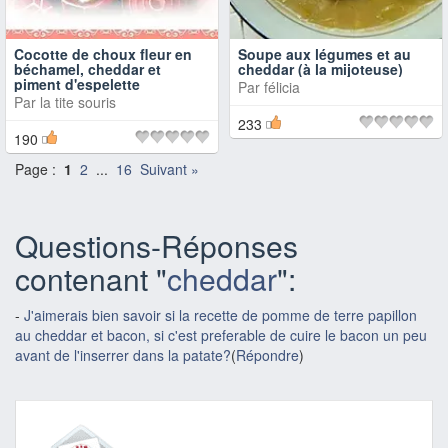
Cocotte de choux fleur en
Soupe aux légumes et au
béchamel, cheddar et
cheddar (à la mijoteuse)
piment d'espelette
Par
félicia
Par
la tite souris
233
190
Page :
1
2
...
16
Suivant »
Questions-Réponses
contenant "
cheddar
":
-
J'aimerais bien savoir si la recette de pomme de terre papillon
au cheddar et bacon, si c'est preferable de cuire le bacon un peu
avant de l'inserrer dans la patate?
(
Répondre
)