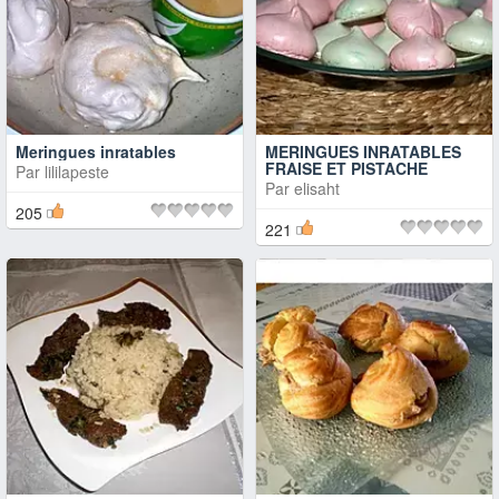
Meringues inratables
MERINGUES INRATABLES
FRAISE ET PISTACHE
Par
lililapeste
Par
elisaht
205
221