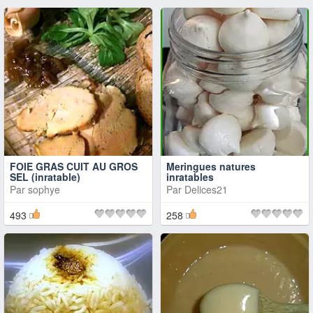
FOIE GRAS CUIT AU GROS
Meringues natures
SEL (inratable)
inratables
Par
sophye
Par
Delices21
493
258