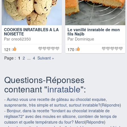
COOKIES INRATABLES A LA
Le vanillé inratable de mon
NOISETTE
fils Najib
Par
oreo62350
Par
Dominique
121
170
Page :
1
2
...
4
Suivant »
Questions-Réponses
contenant "
inratable
":
-
Auriez-vous une recette de gâteau au chocolat exquise,
susprenante, très simple et surtout, surtout inratable?
(
Répondre
)
-
Bonjour, dans la recette "fondant au chocolat inratable de
réglisse72" avec des moules en silicone, combien de temps de
cuisson et quelle température du four? Merci
(
Répondre
)