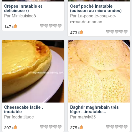
Crépes inratable et
Oeuf poché inratable
delicieuse :)
(cuisson au micro ondes)
Par
Mimicuisine8
Par
La-popotte-coup-de-
c♥eur-de-maman
147
473
Cheesecake facile :
Baghrir maghrebain trés
inratable
lèger ...inratable...
Par
foodattitude
Par
mahyly35
397
375