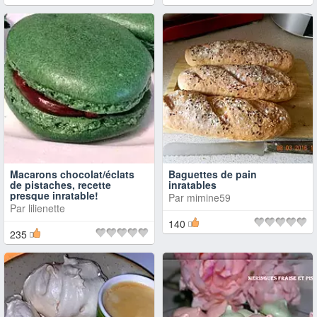
Macarons chocolat/éclats
Baguettes de pain
de pistaches, recette
inratables
presque inratable!
Par
mimine59
Par
lilienette
140
235