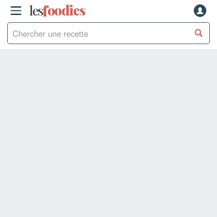
les
f
o
odies