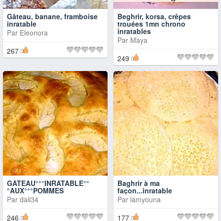
Gâteau, banane, framboise
Beghrir, korsa, crêpes
inratable
trouées 1mn chrono
inratables
Par
Eleonora
Par
Maya
267
249
GATEAU°°°INRATABLE°°
Baghrir à ma
°AUX°°°POMMES
façon...inratable
Par
dali34
Par
lamyouna
246
177