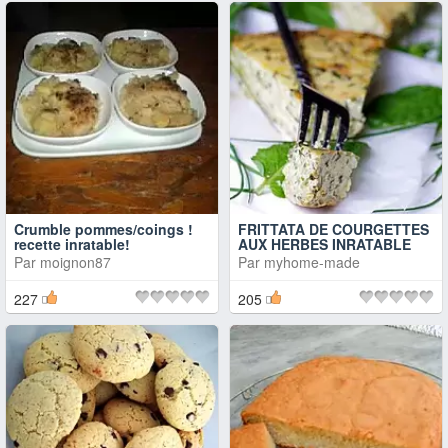
Crumble pommes/coings !
FRITTATA DE COURGETTES
recette inratable!
AUX HERBES INRATABLE
Par
moignon87
Par
myhome-made
227
205