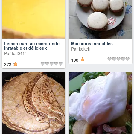
Lemon curd au micro-onde
Macarons inratables
inratable et délicieux
Par
kekeli
Par
fati0411
198
373