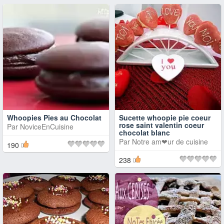
Whoopies Pies au Chocolat
Sucette whoopie pie coeur
rose saint valentin coeur
Par
NoviceEnCuisine
chocolat blanc
Par
Notre am❤ur de cuisine
190
238