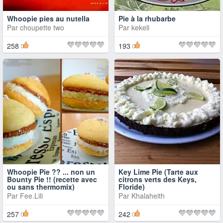
Whoopie pies au nutella
Pie à la rhubarbe
Par
choupette two
Par
kekeli
258
193
Whoopie Pie ?? ... non un
Key Lime Pie (Tarte aux
Bounty Pie !! (recette avec
citrons verts des Keys,
ou sans thermomix)
Floride)
Par
Fee.Lili
Par
Khalaheith
257
242