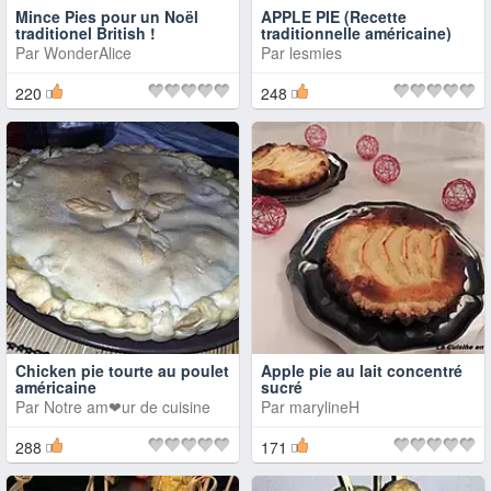
Mince Pies pour un Noël
APPLE PIE (Recette
traditionel British !
traditionnelle américaine)
Par
WonderAlice
Par
lesmies
220
248
Chicken pie tourte au poulet
Apple pie au lait concentré
américaine
sucré
Par
Notre am❤ur de cuisine
Par
marylineH
288
171