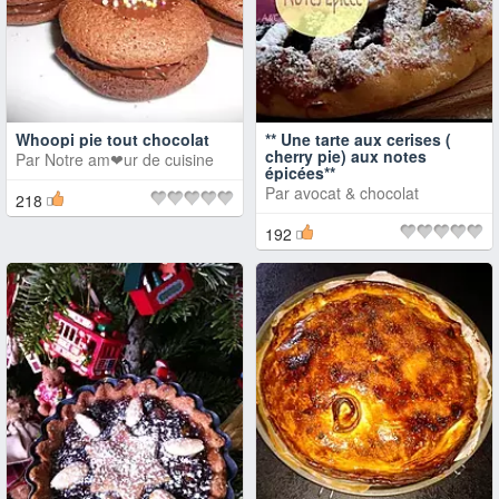
Whoopi pie tout chocolat
** Une tarte aux cerises (
cherry pie) aux notes
Par
Notre am❤ur de cuisine
épicées**
Par
avocat & chocolat
218
192