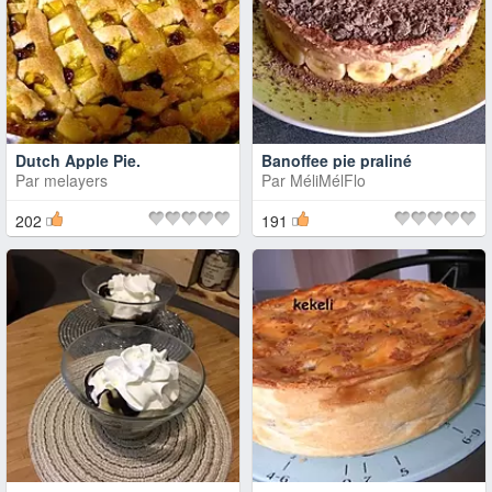
Dutch Apple Pie.
Banoffee pie praliné
Par
melayers
Par
MéliMélFlo
202
191