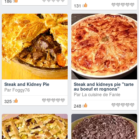
186
131
Steak and Kidney Pie
Steak and kidneys pie "tarte
au boeuf et rognons"
Par
Foggy76
Par
La cuisine de Fanie
325
248