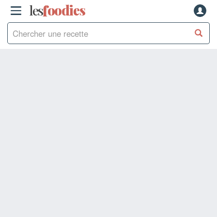
les
f
o
odies