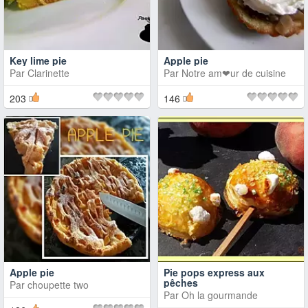
Key lime pie
Apple pie
Par
Clarinette
Par
Notre am❤ur de cuisine
203
146
Apple pie
Pie pops express aux
pêches
Par
choupette two
Par
Oh la gourmande