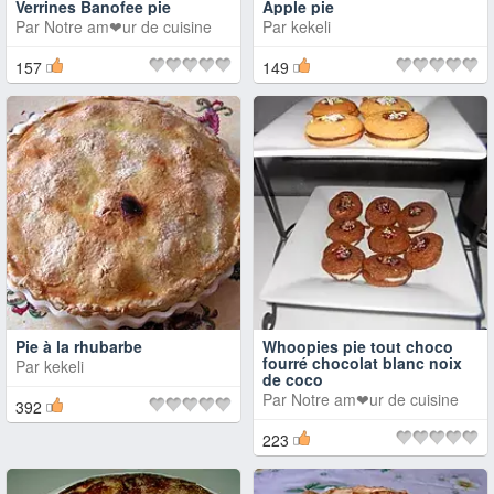
Verrines Banofee pie
Apple pie
Par
Notre am❤ur de cuisine
Par
kekeli
157
149
Pie à la rhubarbe
Whoopies pie tout choco
fourré chocolat blanc noix
Par
kekeli
de coco
Par
Notre am❤ur de cuisine
392
223