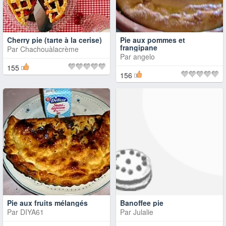
Cherry pie (tarte à la cerise)
Pie aux pommes et
frangipane
Par
Chachouàlacrème
Par
angelo
155
156
Pie aux fruits mélangés
Banoffee pie
Par
DIYA61
Par
Julalie