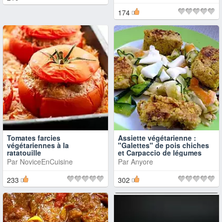
174
Tomates farcies
Assiette végétarienne :
végétariennes à la
"Galettes" de pois chiches
ratatouille
et Carpaccio de légumes
Par
NoviceEnCuisine
Par
Anyore
233
302