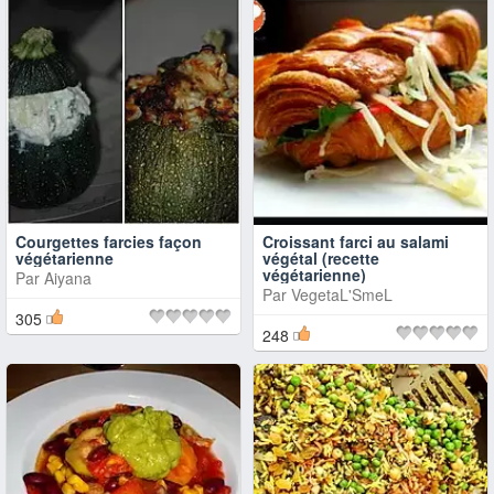
Courgettes farcies façon
Croissant farci au salami
végétarienne
végétal (recette
végétarienne)
Par
Aiyana
Par
VegetaL'SmeL
305
248