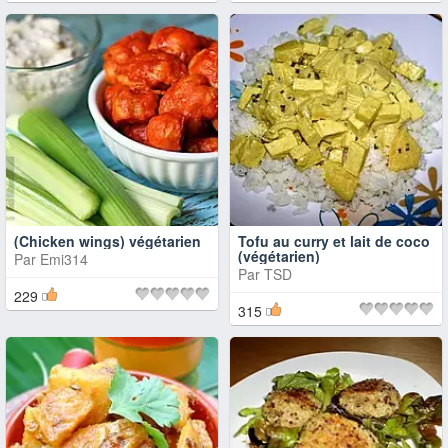
(Chicken wings) végétarien
Tofu au curry et lait de coco
(végétarien)
Par
Emi314
Par
TSD
229
315