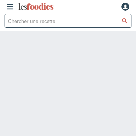
les
f
o
odies