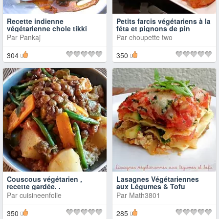
Recette indienne
Petits farcis végétariens à la
végétarienne chole tikki
féta et pignons de pin
Par
Pankaj
Par
choupette two
304
350
Couscous végétarien ,
Lasagnes Végétariennes
recette gardée. .
aux Légumes & Tofu
Par
cuisineenfolie
Par
Math3801
350
285