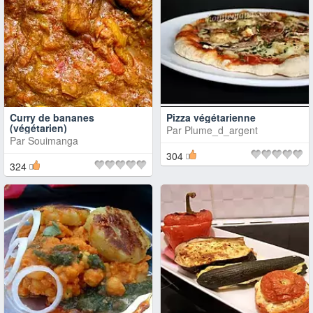
Curry de bananes
Pizza végétarienne
(végétarien)
Par
Plume_d_argent
Par
Souimanga
304
324