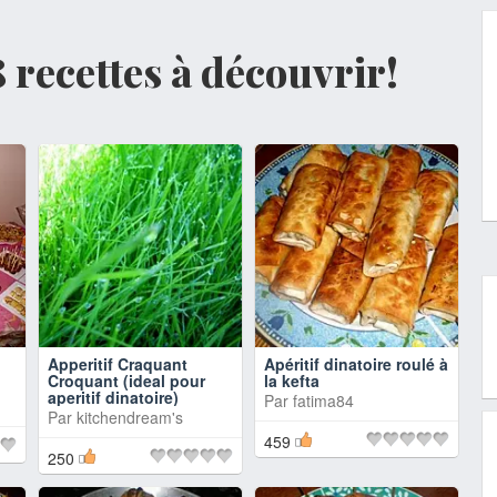
8 recettes à découvrir!
Apperitif Craquant
Apéritif dinatoire roulé à
Croquant (ideal pour
la kefta
aperitif dinatoire)
Par
fatima84
Par
kitchendream's
459
250