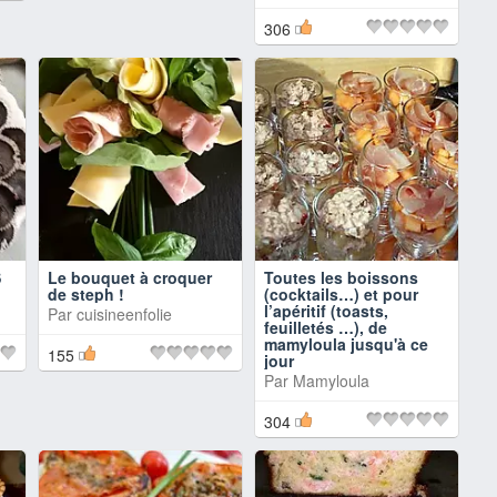
306
S
Le bouquet à croquer
Toutes les boissons
de steph !
(cocktails…) et pour
l’apéritif (toasts,
Par
cuisineenfolie
feuilletés …), de
mamyloula jusqu'à ce
155
jour
Par
Mamyloula
304