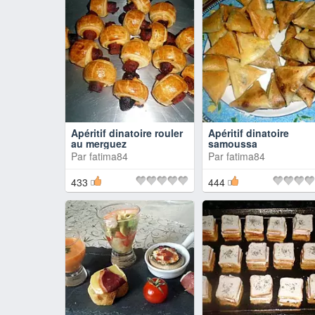
Apéritif dinatoire rouler
Apéritif dinatoire
au merguez
samoussa
Par
fatima84
Par
fatima84
433
444