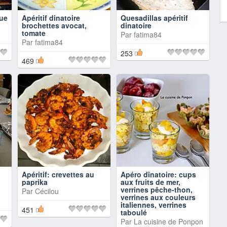
que
Apéritif dinatoire
Quesadillas apéritif
brochettes avocat,
dinatoire
tomate
Par
fatima84
Par
fatima84
253
469
Apéritif: crevettes au
Apéro dînatoire: cups
paprika
aux fruits de mer,
verrines pêche-thon,
Par
Cécilou
verrines aux couleurs
italiennes, verrines
451
taboulé
Par
La cuisine de Ponpon