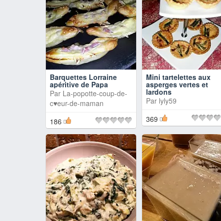
Barquettes Lorraine
Mini tartelettes aux
apéritive de Papa
asperges vertes et
lardons
Par
La-popotte-coup-de-
Par
lyly59
c♥eur-de-maman
369
186