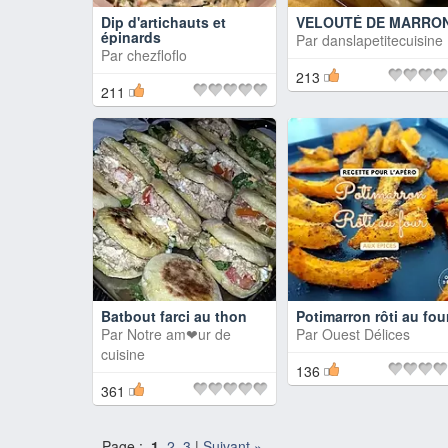
Dip d'artichauts et
VELOUTÉ DE MARRO
épinards
Par
danslapetitecuisine
Par
chezfloflo
213
211
Batbout farci au thon
Potimarron rôti au fou
Par
Notre am❤ur de
Par
Ouest Délices
cuisine
136
361
Page :
1
2
3
|
Suivant »