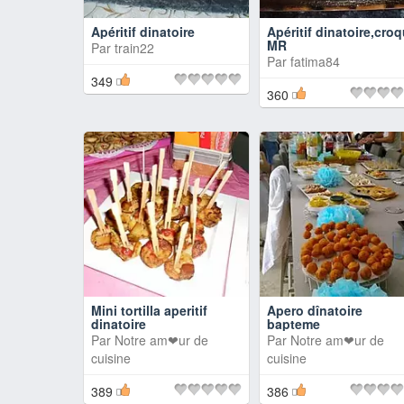
Apéritif dinatoire
Apéritif dinatoire,cro
MR
Par
train22
Par
fatima84
349
360
Mini tortilla aperitif
Apero dînatoire
dinatoire
bapteme
Par
Notre am❤ur de
Par
Notre am❤ur de
cuisine
cuisine
389
386