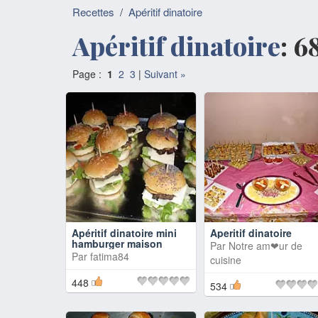
Recettes
/
Apéritif dinatoire
Apéritif dinatoire
: 6
Page :
1
2
3
|
Suivant »
Apéritif dinatoire mini
Aperitif dinatoire
hamburger maison
Par
Notre am❤ur de
Par
fatima84
cuisine
448
534