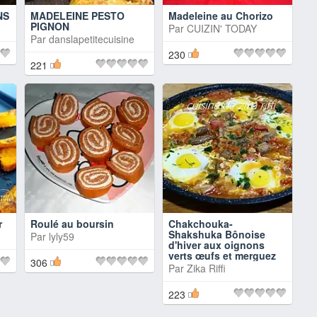
NS
MADELEINE PESTO
Madeleine au Chorizo
PIGNON
Par
CUIZIN' TODAY
Par
danslapetitecuisine
230
221
r
Roulé au boursin
Chakchouka-
Shakshuka Bônoise
Par
lyly59
d'hiver aux oignons
verts œufs et merguez
306
Par
Zika Riffi
223