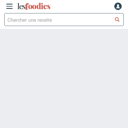
les
f
o
odies