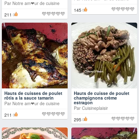
Par
Notre am❤ur de cuisine
145
211
Hauts de cuisses de poulet
Hauts de cuisse de poulet
rôtis a la sauce tamarin
champignons crème
estragon
Par
Notre am❤ur de cuisine
Par
Cuisineplaisir
211
295