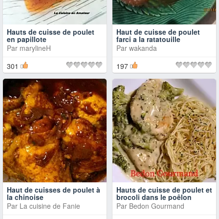
Hauts de cuisse de poulet
Haut de cuisse de poulet
en papillote
farci a la ratatouille
Par
marylineH
Par
wakanda
301
197
Haut de cuisses de poulet à
Hauts de cuisse de poulet et
la chinoise
brocoli dans le poêlon
Par
La cuisine de Fanie
Par
Bedon Gourmand