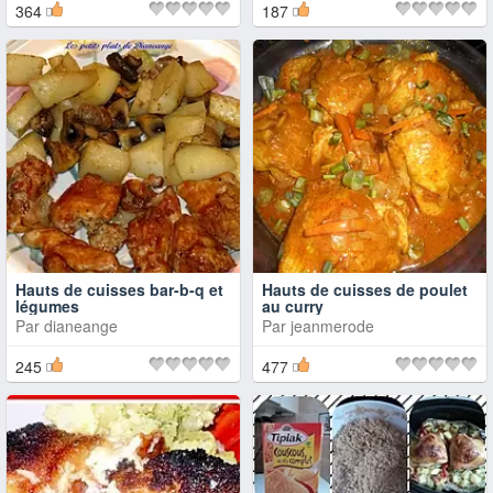
364
187
Hauts de cuisses bar-b-q et
Hauts de cuisses de poulet
légumes
au curry
Par
dianeange
Par
jeanmerode
245
477