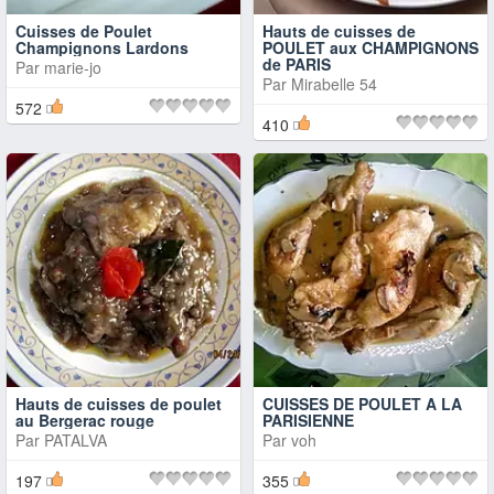
Cuisses de Poulet
Hauts de cuisses de
Champignons Lardons
POULET aux CHAMPIGNONS
de PARIS
Par
marie-jo
Par
Mirabelle 54
572
410
Hauts de cuisses de poulet
CUISSES DE POULET A LA
au Bergerac rouge
PARISIENNE
Par
PATALVA
Par
voh
197
355