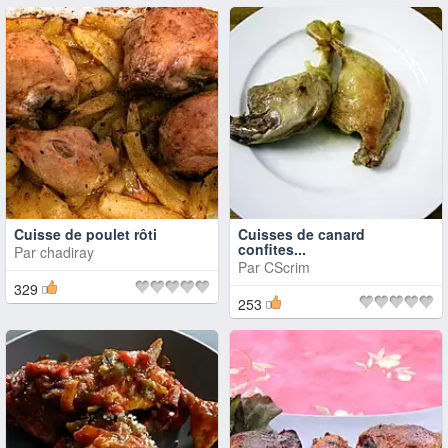
Cuisse de poulet rôti
Cuisses de canard
confites...
Par
chadiray
Par
CScrim
329
253