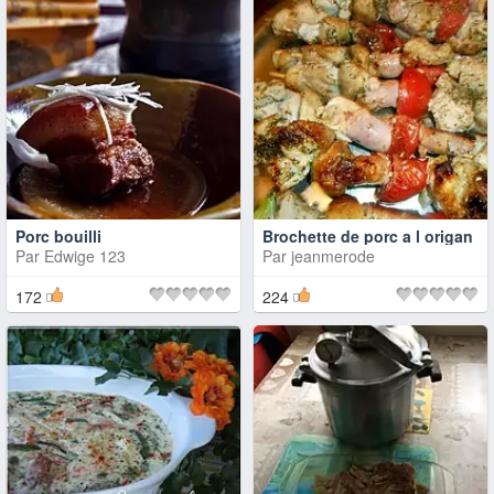
Porc bouilli
Brochette de porc a l origan
Par
Edwige 123
Par
jeanmerode
172
224