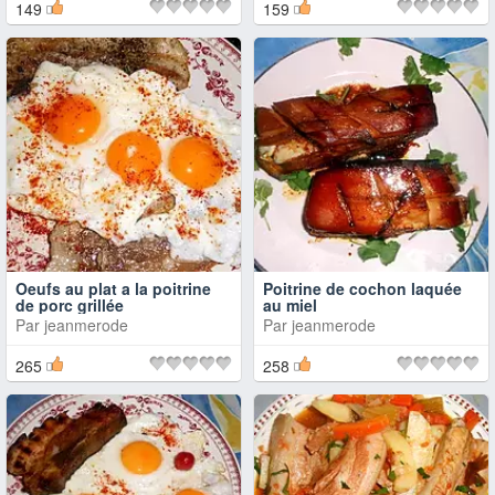
149
159
Oeufs au plat a la poitrine
Poitrine de cochon laquée
de porc grillée
au miel
Par
jeanmerode
Par
jeanmerode
265
258