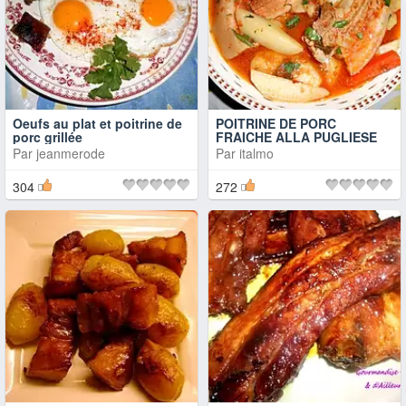
Oeufs au plat et poitrine de
POITRINE DE PORC
porc grillée
FRAICHE ALLA PUGLIESE
Par
jeanmerode
Par
italmo
304
272