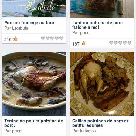
Porc au fromage au four
Lard ou poitrine de porc
fraiche a moi
Par
Lexibule
Par
peco
316
187
Terrine de poulet,poitrine de
Cailles poitrines de porc et
porc.
petits légumes
Par
peco
Par
katcelau