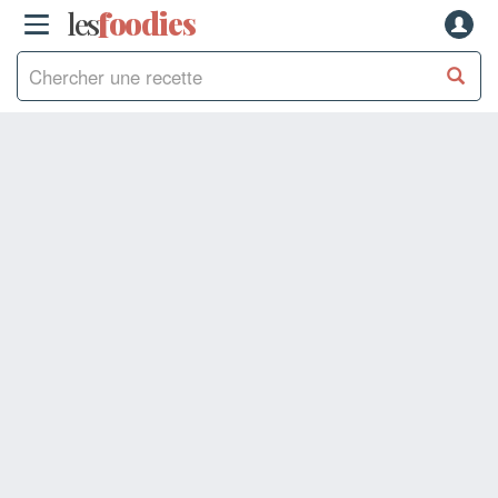
les
f
o
odies