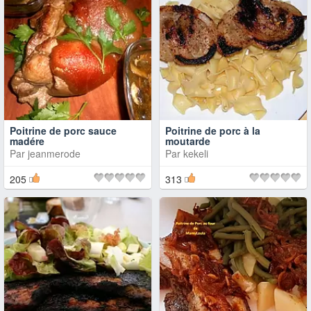
Poitrine de porc sauce
Poitrine de porc à la
madére
moutarde
Par
jeanmerode
Par
kekeli
205
313