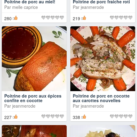
Poitrine de porc au miel!
Poitrine de porc fraiche roti
Par
melle caprice
Par
jeanmerode
280
219
Poitrine de porc aux épices
Poitrine de porc en cocotte
confite en cocotte
aux carottes nouvelles
Par
jeanmerode
Par
jeanmerode
227
338