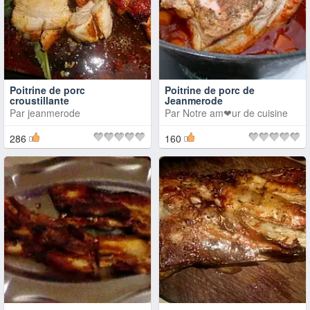
Poitrine de porc
Poitrine de porc de
croustillante
Jeanmerode
Par
jeanmerode
Par
Notre am❤ur de cuisine
286
160