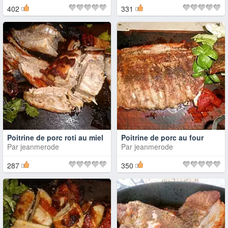
402
331
Poitrine de porc roti au miel
Poitrine de porc au four
Par
jeanmerode
Par
jeanmerode
287
350