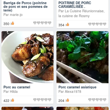
Barriga de Porco (poitrine
POITRINE DE PORC
de porc et ses pommes de
CARAMÉLISÉE .
terre)
Par
La Cuisine Réunionnaise,
Par
marie-jo
la cuisine de Rosmy
350
354
Porc au caramel
Porc caramel asiatique
Par
Hilda
Par
Alexa1978
422
204