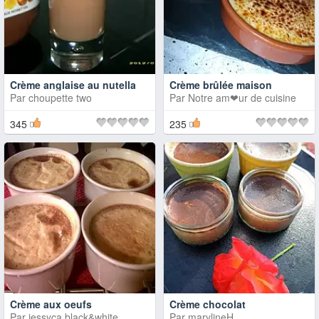
Crème anglaise au nutella
Crème brûlée maison
Par
choupette two
Par
Notre am❤ur de cuisine
345
235
Crème aux oeufs
Crème chocolat
Par
jessyca black&white
Par
marylineH