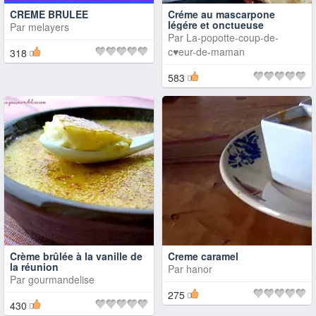
CREME BRULEE
Créme au mascarpone
légére et onctueuse
Par
melayers
Par
La-popotte-coup-de-
c♥eur-de-maman
318
583
Crème brûlée à la vanille de
Creme caramel
la réunion
Par
hanor
Par
gourmandelise
275
430