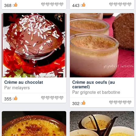
368
443
Crème au chocolat
Crème aux oeufs (au
caramel)
Par
melayers
Par
grignote et barbotine
355
302