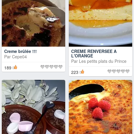
Creme brûlée !!!
CREME RENVERSEE A
L'ORANGE
Par
Cepe04
Par
Les petits plats du Prince
189
223