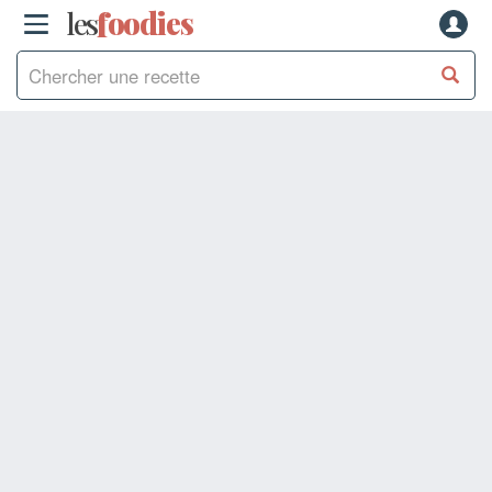
les
f
o
odies