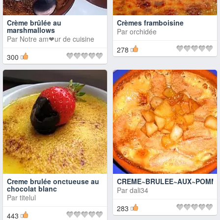
Crème brûlée au
Crèmes framboisine
marshmallows
Par
orchidée
Par
Notre am❤ur de cuisine
278
300
Creme brulée onctueuse au
CREME~BRULEE~AUX~POMM
chocolat blanc
Par
dali34
Par
titelul
283
443