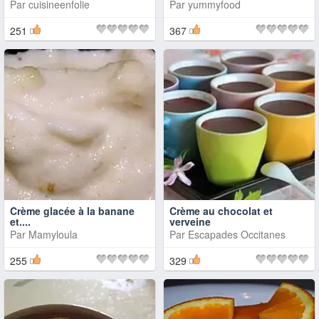
Par
cuisineenfolie
Par
yummyfood
251
367
Crème glacée à la banane
Crème au chocolat et
et....
verveine
Par
Mamyloula
Par
Escapades Occitanes
255
329