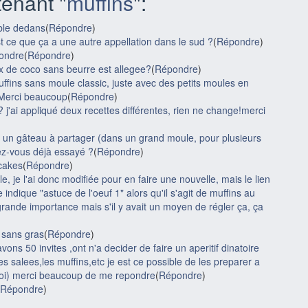
enant "
muffins
":
 ble dedans
(
Répondre
)
t ce que ça a une autre appellation dans le sud ?
(
Répondre
)
pondre
(
Répondre
)
ix de coco sans beurre est allegee?
(
Répondre
)
muffins sans moule classic, juste avec des petits moules en
? Merci beaucoup
(
Répondre
)
? j'ai appliqué deux recettes différentes, rien ne change!merci
ser un gâteau à partager (dans un grand moule, pour plusieurs
vez-vous déjà essayé ?
(
Répondre
)
cakes
(
Répondre
)
e, je l'ai donc modifiée pour en faire une nouvelle, mais le lien
 indique "astuce de l'oeuf 1" alors qu'il s'agit de muffins au
 grande importance mais s'il y avait un moyen de régler ça, ça
s sans gras
(
Répondre
)
vons 50 invites ,ont n'a decider de faire un aperitif dinatoire
kes salees,les muffins,etc je est ce possible de les preparer a
 moi) merci beaucoup de me repondre
(
Répondre
)
Répondre
)