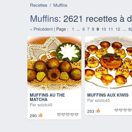
Recettes
/
Muffins
Muffins
: 2621 recettes à d
«
Précédent
| Page :
1
...
6
7
8
9
10
11
12
...
8
MUFFINS AU THE
MUFFINS AUX KIWIS
MATCHA
Par
soizic45
Par
soizic45
253
290