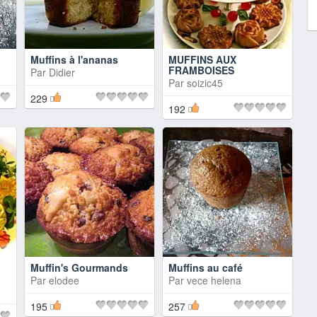
Muffins à l'ananas
MUFFINS AUX
FRAMBOISES
Par
Didier
Par
soizic45
229
192
Muffin's Gourmands
Muffins au café
Par
elodee
Par
vece helena
195
257