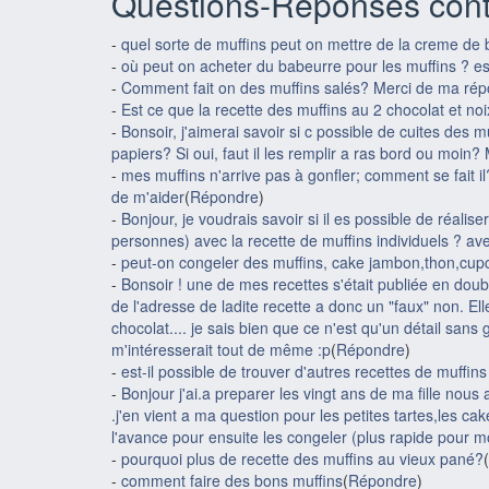
Questions-Réponses cont
-
quel sorte de muffins peut on mettre de la creme de
-
où peut on acheter du babeurre pour les muffins ? es
-
Comment fait on des muffins salés? Merci de ma ré
-
Est ce que la recette des muffins au 2 chocolat et no
-
Bonsoir, j'aimerai savoir si c possible de cuites des 
papiers? Si oui, faut il les remplir a ras bord ou moin
-
mes muffins n'arrive pas à gonfler; comment se fait il
de m'aider
(
Répondre
)
-
Bonjour, je voudrais savoir si il es possible de réali
personnes) avec la recette de muffins individuels ? a
-
peut-on congeler des muffins, cake jambon,thon,cup
-
Bonsoir ! une de mes recettes s'était publiée en doubl
de l'adresse de ladite recette a donc un "faux" non. Elle
chocolat.... je sais bien que ce n'est qu'un détail sans
m'intéresserait tout de même :p
(
Répondre
)
-
est-il possible de trouver d'autres recettes de muffin
-
Bonjour j'ai.a preparer les vingt ans de ma fille nous a
.j'en vient a ma question pour les petites tartes,les ca
l'avance pour ensuite les congeler (plus rapide pour
-
pourquoi plus de recette des muffins au vieux pané?
(
-
comment faire des bons muffins
(
Répondre
)