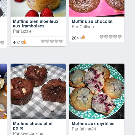
Muffins bien moelleux
Muffins au chocolat
aux framboises
Par
Calinou
Par
Lizzie
204
407
Muffins chocolat et
Muffins aux myrtilles
poire
Par
fatima84
Par
lovecooking