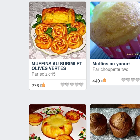
MUFFINS AU SURIMI ET
Muffins au yaourt
OLIVES VERTES
Par
choupette two
Par
soizic45
440
276