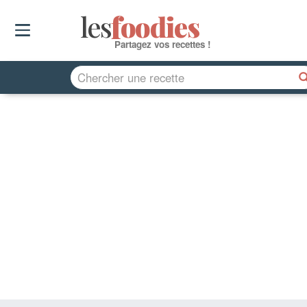
les
f
o
odies
Partagez vos recettes !