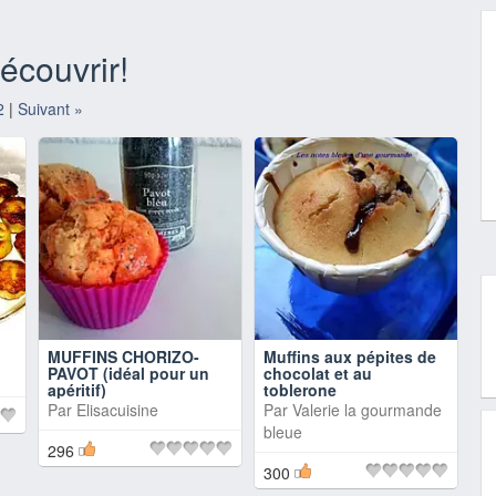
écouvrir!
2
|
Suivant »
MUFFINS CHORIZO-
Muffins aux pépites de
PAVOT (idéal pour un
chocolat et au
apéritif)
toblerone
Par
Elisacuisine
Par
Valerie la gourmande
bleue
296
300