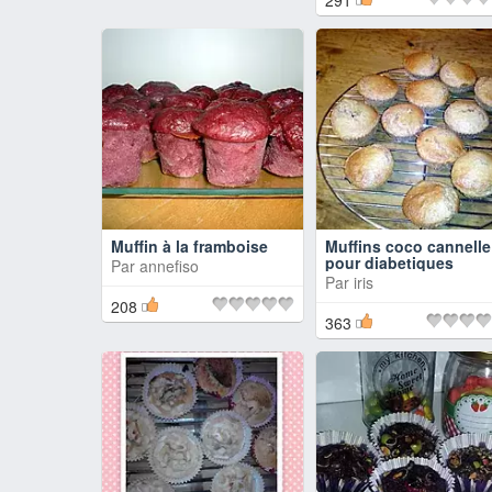
291
Muffin à la framboise
Muffins coco cannelle
pour diabetiques
Par
annefiso
Par
iris
208
363