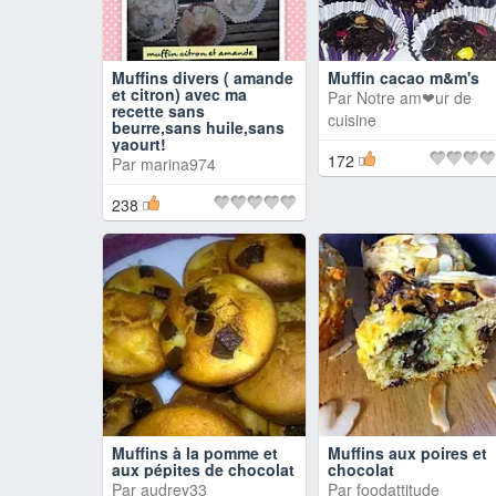
Muffins divers ( amande
Muffin cacao m&m's
et citron) avec ma
Par
Notre am❤ur de
recette sans
cuisine
beurre,sans huile,sans
yaourt!
172
Par
marina974
238
Muffins à la pomme et
Muffins aux poires et
aux pépites de chocolat
chocolat
Par
audrey33
Par
foodattitude