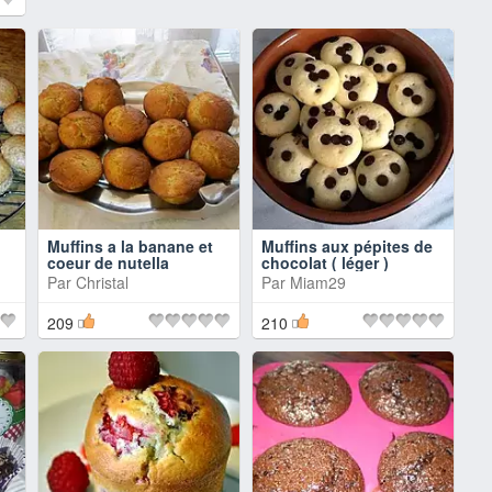
Muffins a la banane et
Muffins aux pépites de
coeur de nutella
chocolat ( léger )
Par
Christal
Par
Miam29
209
210