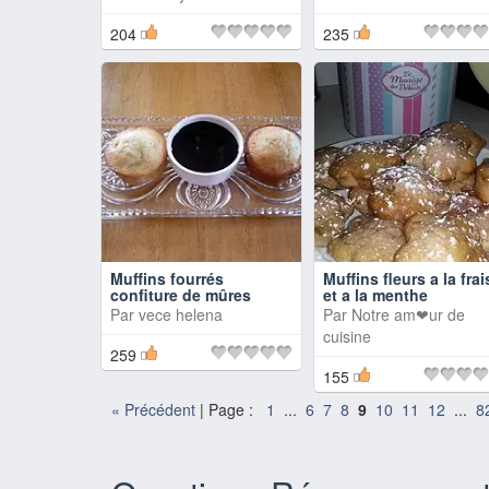
204
235
Muffins fourrés
Muffins fleurs a la frai
confiture de mûres
et a la menthe
Par
vece helena
Par
Notre am❤ur de
cuisine
259
155
«
Précédent
| Page :
1
...
6
7
8
9
10
11
12
...
8