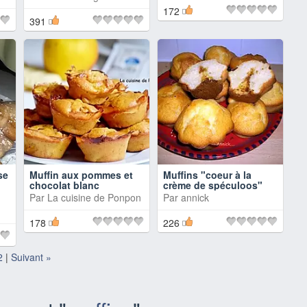
172
391
se
Muffin aux pommes et
Muffins "coeur à la
chocolat blanc
crème de spéculoos"
Par
La cuisine de Ponpon
Par
annick
178
226
2
|
Suivant »