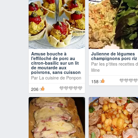
Amuse bouche à
Julienne de légumes
l'effiloché de porc au
champignons porc riz
citron-basilic sur un lit
Par
les p'tites recettes 
de moutarde aux
liline
poivrons, sans cuisson
Par
La cuisine de Ponpon
158
206