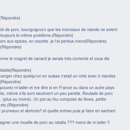
(
Répondre
)
uté de porc, bourguignon) que les morceaux de viande ne soient
i toujours le même problème.
(
Répondre
)
orc aux epices, en cocotte. je l'ai perdue.merci
(
Répondre
)
c
(
Répondre
)
omme le magret de canard je serais trés contente et vous dis
diable
(
Répondre
)
manger chez quelqu'un en suisse c'etait un rotie avec 3 viandes
(
Répondre
)
s pouvez m'aider et me dire si en France ou dans un autre pays
nts, même s'ils sont seulment un peu pareils. Roulade de porc
plus ou moins). Un pot-au feu composé de fèves, petits-
 etc.
(
Répondre
)
runeaux et abricots? et quelle entree puis je faire en sachant
pagner une rouelle de porc au ratafia ??? merci de m'aider !!