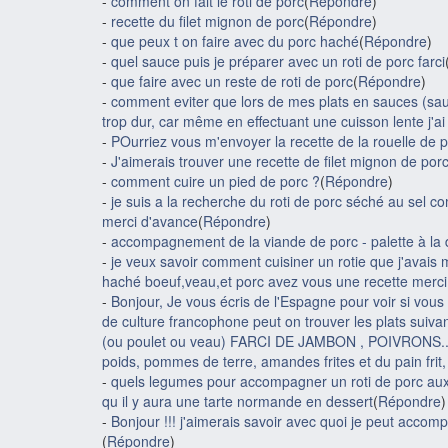
-
comment on fait le rôti de porc
(
Répondre
)
-
recette du filet mignon de porc
(
Répondre
)
-
que peux t on faire avec du porc haché
(
Répondre
)
-
quel sauce puis je préparer avec un roti de porc farci
-
que faire avec un reste de roti de porc
(
Répondre
)
-
comment eviter que lors de mes plats en sauces (sa
trop dur, car même en effectuant une cuisson lente j'a
-
POurriez vous m'envoyer la recette de la rouelle de p
-
J'aimerais trouver une recette de filet mignon de por
-
comment cuire un pied de porc ?
(
Répondre
)
-
je suis a la recherche du roti de porc séché au sel c
merci d'avance
(
Répondre
)
-
accompagnement de la viande de porc - palette à la 
-
je veux savoir comment cuisiner un rotie que j'avais 
haché boeuf,veau,et porc avez vous une recette merci
-
Bonjour, Je vous écris de l'Espagne pour voir si vou
de culture francophone peut on trouver les plats suiva
(ou poulet ou veau) FARCI DE JAMBON , POIVRONS... (
poids, pommes de terre, amandes frites et du pain frit,
-
quels legumes pour accompagner un roti de porc aux p
qu il y aura une tarte normande en dessert
(
Répondre
)
-
Bonjour !!! j'aimerais savoir avec quoi je peut accom
(
Répondre
)