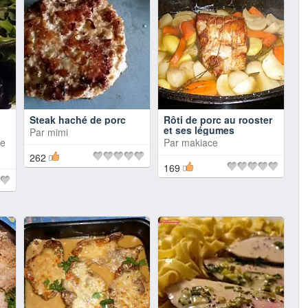
Steak haché de porc
Rôti de porc au rooster
et ses légumes
Par
mimi
de
Par
makiace
262
169