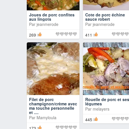
Joues de porc confites
Cote de porc échine
aux lingots
sauce robert
Par
jeanmerode
Par
jeanmerode
269
411
Filet de porc
Rouelle de porc et se
champignon/crème avec
légumes
ma touche personnelle
Par
melayers
et ....
Par
Mamyloula
445
173