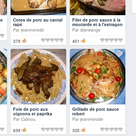
te
Cotes de porc au cantal
Filet de porc sauce à la
rapé
moutarde et à l'estragon
Par
jeanmerode
Par
dianeange
379
451
Foie de porc aux
Grillade de porc sauce
oignons et paprika
robert
Par
Calinou
Par
jeanmerode
639
335