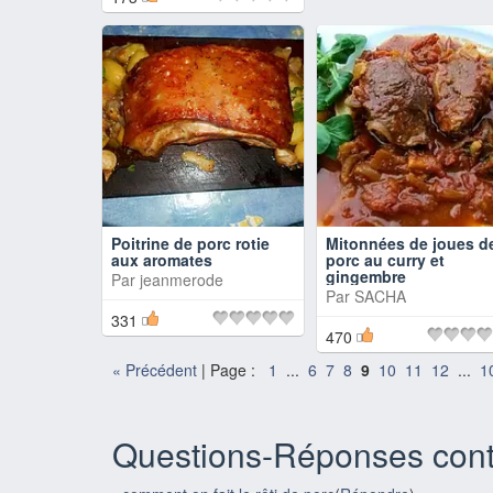
Poitrine de porc rotie
Mitonnées de joues d
aux aromates
porc au curry et
gingembre
Par
jeanmerode
Par
SACHA
331
470
«
Précédent
| Page :
1
...
6
7
8
9
10
11
12
...
1
Questions-Réponses cont