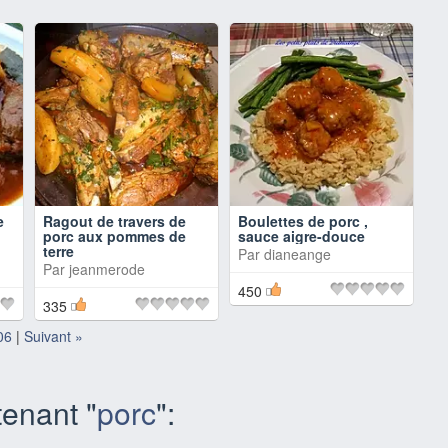
e
Ragout de travers de
Boulettes de porc ,
porc aux pommes de
sauce aigre-douce
terre
Par
dianeange
Par
jeanmerode
450
335
06
|
Suivant »
enant "
porc
":