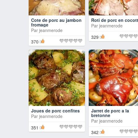
Cote de porc au jambon
Roti de porc en cocot
fromage
Par
jeanmerode
Par
jeanmerode
329
370
Joues de porc confites
Jarret de porc a la
bretonne
Par
jeanmerode
Par
jeanmerode
351
342