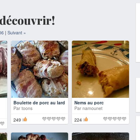
à découvrir!
06
|
Suivant »
Boulette de porc au lard
Nems au porc
Par
toons
Par
namounet
249
224