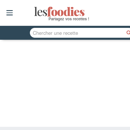
les
f
o
odies
Partagez vos recettes !