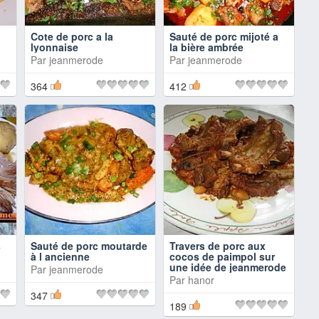
Cote de porc a la
Sauté de porc mijoté a
lyonnaise
la bière ambrée
Par
jeanmerode
Par
jeanmerode
364
412
s
Sauté de porc moutarde
Travers de porc aux
à l ancienne
cocos de paimpol sur
une idée de jeanmerode
Par
jeanmerode
Par
hanor
347
189