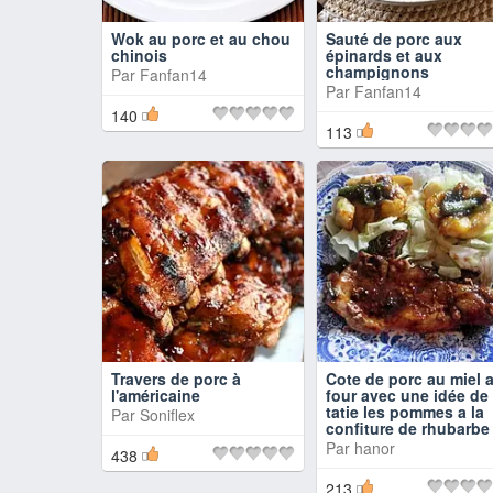
Wok au porc et au chou
Sauté de porc aux
chinois
épinards et aux
champignons
Par
Fanfan14
Par
Fanfan14
140
113
Travers de porc à
Cote de porc au miel 
l'américaine
four avec une idée de
tatie les pommes a la
Par
Soniflex
confiture de rhubarbe
Par
hanor
438
213