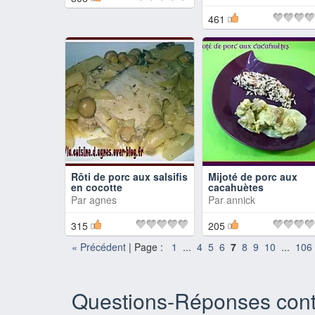
461
Rôti de porc aux salsifis
Mijoté de porc aux
en cocotte
cacahuètes
Par
agnes
Par
annick
315
205
«
Précédent
| Page :
1
...
4
5
6
7
8
9
10
...
106
Questions-Réponses cont