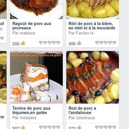
laf
Ragoût de porc aux
Rôti de porc à la bière,
pruneaux
au miel et à la moutarde
te
Par
makiace
Par
Fanfan14
232
305
Terrine de porc aux
Roti de porc a
légumes,en gelée
l'andalouse
tte
Par
melayers
Par
zoeetnous
307
272