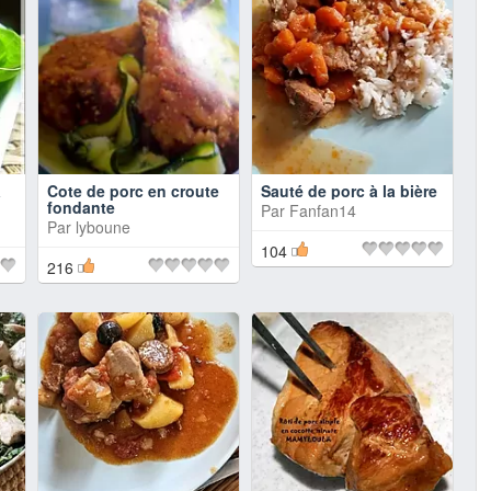
à
Cote de porc en croute
Sauté de porc à la bière
fondante
Par
Fanfan14
Par
lyboune
104
216