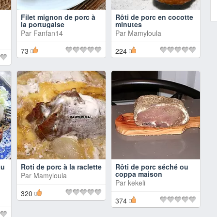
Filet mignon de porc à
Rôti de porc en cocotte
la portugaise
minutes
Par
Fanfan14
Par
Mamyloula
73
224
au
Roti de porc à la raclette
Rôti de porc séché ou
coppa maison
Par
Mamyloula
Par
kekeli
320
374