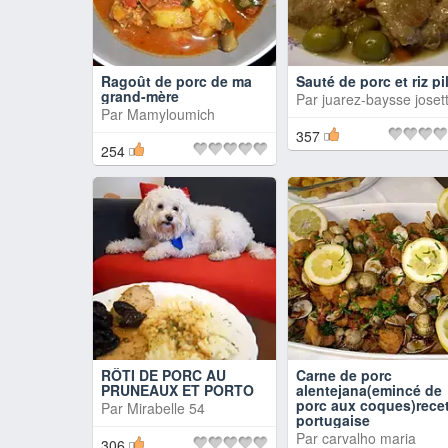
Ragoût de porc de ma
Sauté de porc et riz pi
grand-mère
Par
juarez-baysse joset
Par
Mamyloumich
357
254
RÔTI DE PORC AU
Carne de porc
PRUNEAUX ET PORTO
alentejana(emincé de
porc aux coques)rece
Par
Mirabelle 54
portugaise
Par
carvalho maria
306