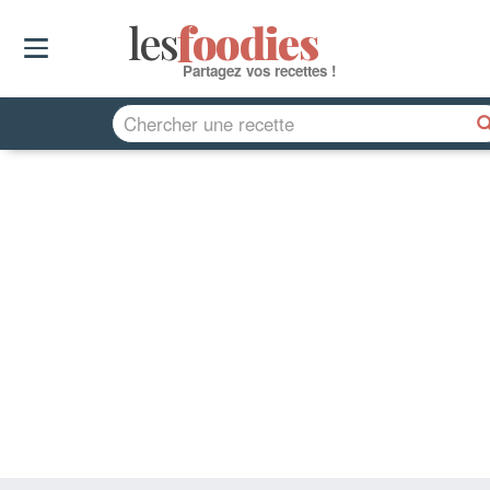
les
f
o
odies
Partagez vos recettes !