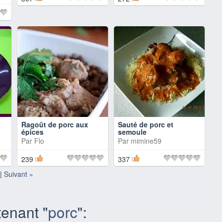
Ragoût de porc aux
Sauté de porc et
épices
semoule
Par
Flo
Par
mimine59
239
337
|
Suivant »
enant "
porc
":