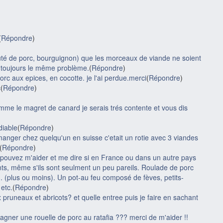
(
Répondre
)
uté de porc, bourguignon) que les morceaux de viande ne soient
i toujours le même problème.
(
Répondre
)
orc aux epices, en cocotte. je l'ai perdue.merci
(
Répondre
)
c
(
Répondre
)
omme le magret de canard je serais trés contente et vous dis
diable
(
Répondre
)
manger chez quelqu'un en suisse c'etait un rotie avec 3 viandes
(
Répondre
)
s pouvez m'aider et me dire si en France ou dans un autre pays
nts, même s'ils sont seulment un peu pareils. Roulade de porc
plus ou moins). Un pot-au feu composé de fèves, petits-
 etc.
(
Répondre
)
runeaux et abricots? et quelle entree puis je faire en sachant
pagner une rouelle de porc au ratafia ??? merci de m'aider !!