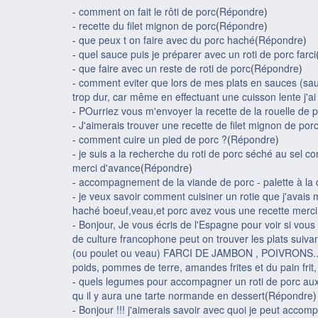
-
comment on fait le rôti de porc
(
Répondre
)
-
recette du filet mignon de porc
(
Répondre
)
-
que peux t on faire avec du porc haché
(
Répondre
)
-
quel sauce puis je préparer avec un roti de porc farci
-
que faire avec un reste de roti de porc
(
Répondre
)
-
comment eviter que lors de mes plats en sauces (sa
trop dur, car même en effectuant une cuisson lente j'a
-
POurriez vous m'envoyer la recette de la rouelle de p
-
J'aimerais trouver une recette de filet mignon de por
-
comment cuire un pied de porc ?
(
Répondre
)
-
je suis a la recherche du roti de porc séché au sel c
merci d'avance
(
Répondre
)
-
accompagnement de la viande de porc - palette à la 
-
je veux savoir comment cuisiner un rotie que j'avais 
haché boeuf,veau,et porc avez vous une recette merci
-
Bonjour, Je vous écris de l'Espagne pour voir si vou
de culture francophone peut on trouver les plats suiva
(ou poulet ou veau) FARCI DE JAMBON , POIVRONS... (
poids, pommes de terre, amandes frites et du pain frit,
-
quels legumes pour accompagner un roti de porc aux p
qu il y aura une tarte normande en dessert
(
Répondre
)
-
Bonjour !!! j'aimerais savoir avec quoi je peut accom