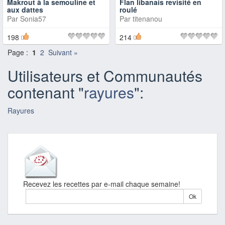
Makrout à la semouline et
Flan libanais revisité en
aux dattes
roulé
Par
Sonia57
Par
titenanou
198
214
Page :
1
2
Suivant »
Utilisateurs et Communautés
contenant "
rayures
":
Rayures
Recevez les recettes par e-mail chaque semaine!