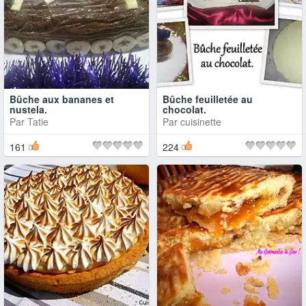
Bûche aux bananes et
Bûche feuilletée au
nustela.
chocolat.
Par
Tatie
Par
cuisinette
161
224