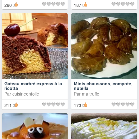
260
187
Gateau marbré express à la
Minis chaussons, compote,
ricotta
nutella
Par
cuisineenfolie
Par
ma truffe
211
173