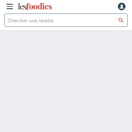
les
f
o
odies