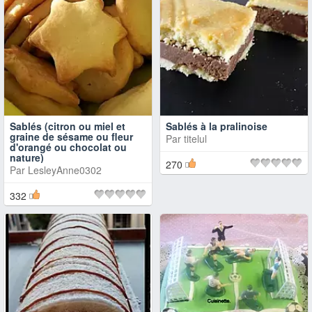
Sablés (citron ou miel et
Sablés à la pralinoise
graine de sésame ou fleur
Par
titelul
d'orangé ou chocolat ou
nature)
270
Par
LesleyAnne0302
332