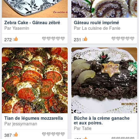
Zebra Cake - Gâteau zébré
Gâteau roulé imprimé
Par
Yasemin
Par
La cuisine de Fanie
272
231
Tian de légumes mozzarella
Bûche à la crème ganache
et aux poires.
Par
jessymaman
Par
Tatie
387