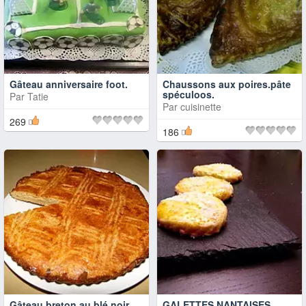
Gâteau anniversaire foot.
Chaussons aux poires.pâte
spéculoos.
Par
Tatie
Par
cuisinette
269
186
Gâteau breton au blé noir
GALETTES NANTAISES