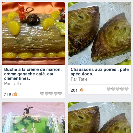
Bûche à la crème de marron.
Chaussons aux poires . pâte
crème ganache café. est
spéculoos.
clémentines.
Par
Tatie
Par
Tatie
201
218