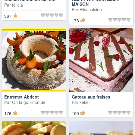
MAISON
Par
félicia
Par
Elisacuisine
367
173
Entremet Abricot
Gateau aux fraises
Par
Oh la gourmande
Par
kekeli
176
190