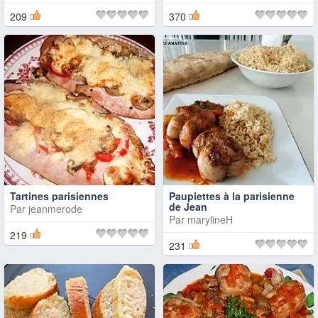
209
370
Tartines parisiennes
Paupiettes à la parisienne
de Jean
Par
jeanmerode
Par
marylineH
219
231