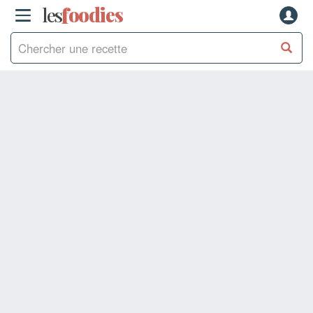
les
f
o
odies