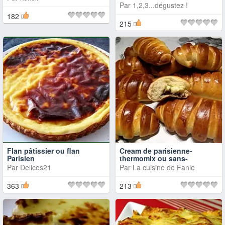
Par
1,2,3...dégustez !
182
215
Flan pâtissier ou flan
Cream de parisienne-
Parisien
thermomix ou sans-
Par
Delices21
Par
La cuisine de Fanie
363
213