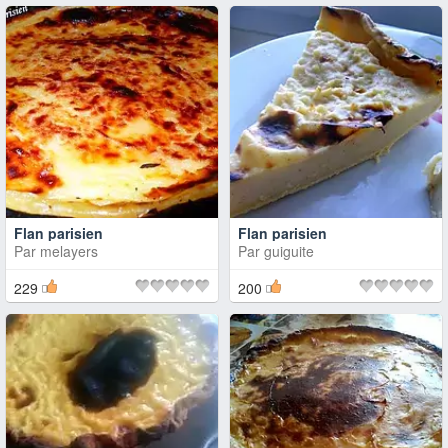
Flan parisien
Flan parisien
Par
melayers
Par
guiguite
229
200