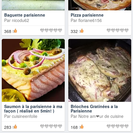
Baguette parisienne
Pizza parisienne
Par
nicodu62
Par
floriane6156
368
332
Saumon à la parisienne à ma
Brioches Gratinées a la
façon ( réalisé en 5min! )
Parisienne
Par
cuisineenfolie
Par
Notre am❤ur de cuisine
283
168